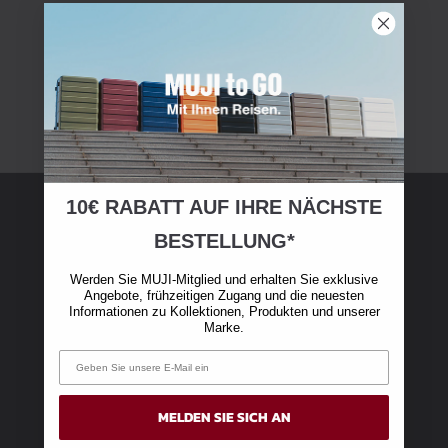
10€ RABATT AUF IHRE NÄCHSTE
BESTELLUNG*
MUJI-Mitgliedschaft
Werden Sie MUJI-Mitglied und erhalten Sie exklusive
Werden Sie MUJI Member und erhalten Sie auf
Angebote, frühzeitigen Zugang und die neuesten
Informationen zu Kollektionen, Produkten und unserer
Ihren ersten Online-Einkauf über 50 € einen
Marke.
Rabatt von 10 €
MELDEN SIE SICH AN