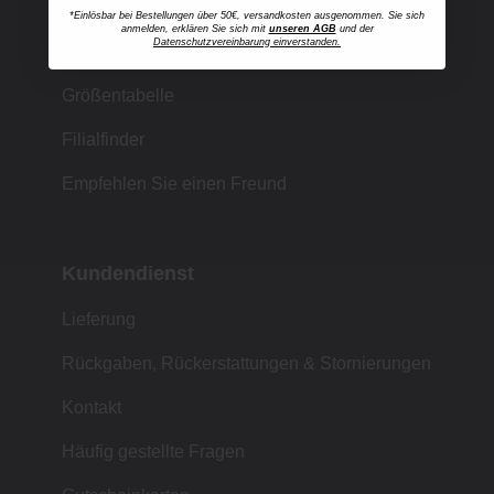
*Einlösbar bei Bestellungen über 50€, versandkosten ausgenommen. Sie sich
anmelden, erklären Sie sich mit
unseren AGB
und der
Datenschutzvereinbarung einverstanden.
Einkaufen bei MUJI
Größentabelle
Filialfinder
Empfehlen Sie einen Freund
Kundendienst
Lieferung
Rückgaben, Rückerstattungen & Stornierungen
Kontakt
Häufig gestellte Fragen