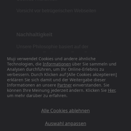
Vorsicht vor betrügerischen Webseiten
Nachhaltigkeit
Unsere Philosophie basiert auf der
japanischen Tradition von Form, Funktion und
Muji verwendet Cookies und andere ähnliche
Einfachheit.
Technologien, die
Informationen
über Sie sammeln und
Analysen durchführen, um Ihr Online-Erlebnis zu
verbessern. Durch Klicken auf [Alle Cookies akzeptieren]
erklären Sie sich damit und der Weitergabe dieser
Finden Sie uns auf Social Media
Informationen an unsere
Partner
einverstanden. Sie
können Ihre Meinung jederzeit ändern. Klicken Sie
Hier
,
um mehr darüber zu erfahren.
Instagram
Alle Cookies ablehnen
Auswahl anpassen