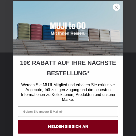
10€ RABATT AUF IHRE NÄCHSTE
BESTELLUNG*
MUJI-Mitgliedschaft
Werden Sie MUJI-Mitglied und erhalten Sie exklusive
Werden Sie MUJI Member und erhalten Sie auf
Angebote, frühzeitigen Zugang und die neuesten
Informationen zu Kollektionen, Produkten und unserer
Ihren ersten Online-Einkauf über 50 € einen
Marke.
Rabatt von 10 €
MELDEN SIE SICH AN