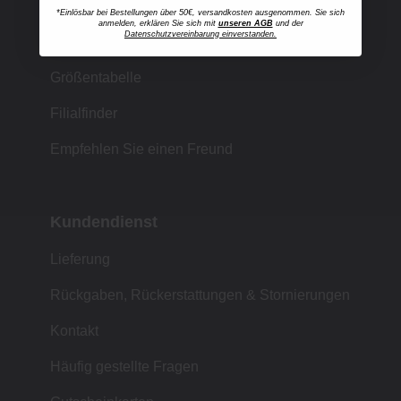
*Einlösbar bei Bestellungen über 50€, versandkosten ausgenommen. Sie sich
anmelden, erklären Sie sich mit
unseren AGB
und der
Datenschutzvereinbarung einverstanden.
Einkaufen bei MUJI
Größentabelle
Filialfinder
Empfehlen Sie einen Freund
Kundendienst
Lieferung
Rückgaben, Rückerstattungen & Stornierungen
Kontakt
Häufig gestellte Fragen