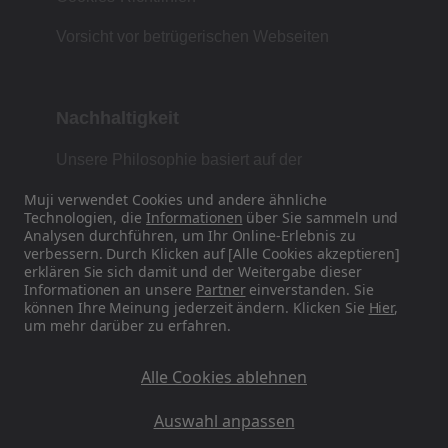
Vorsicht vor betrügerischen Webseiten
Nachhaltigkeit
Unsere Philosophie basiert auf der
japanischen Tradition von Form, Funktion und
Muji verwendet Cookies und andere ähnliche
Einfachheit.
Technologien, die
Informationen
über Sie sammeln und
Analysen durchführen, um Ihr Online-Erlebnis zu
verbessern. Durch Klicken auf [Alle Cookies akzeptieren]
erklären Sie sich damit und der Weitergabe dieser
Finden Sie uns auf Social Media
Informationen an unsere
Partner
einverstanden. Sie
können Ihre Meinung jederzeit ändern. Klicken Sie
Hier
,
um mehr darüber zu erfahren.
Instagram
Alle Cookies ablehnen
Auswahl anpassen