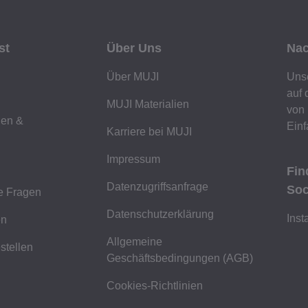
st
Über Uns
Nac
Über MUJI
Unse
auf 
MUJI Materialien
von 
gen &
Einf
Karriere bei MUJI
Impressum
Fin
Datenzugriffsanfrage
Soc
te Fragen
Datenschutzerklärung
Inst
en
Allgemeine
stellen
Geschäftsbedingungen (AGB)
Cookies-Richtlinien