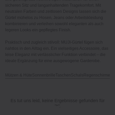
sicheren Sitz und langanhaltenden Tragekomfort. Mit
neutralen Farben und zeitlosen Designs lassen sich die
Gürtel mühelos zu Hosen, Jeans oder Arbeitskleidung
kombinieren und verleihen sowohl eleganten als auch
legeren Looks ein gepflegtes Finish.
Praktisch und zugleich stilvoll: MUJI-Gürtel fügen sich
nahtlos in den Alltag ein. Ein vielseitiges Accessoire, das
leise Eleganz mit verlässlicher Funktion verbindet – die
ideale Ergänzung für eine ausgewogene Garderobe.
Mützen & Hüte
Sonnenbrille
Taschen
Schals
Regenschirme
Kl
Es tut uns leid, keine Ergebnisse gefunden für
"*"
.