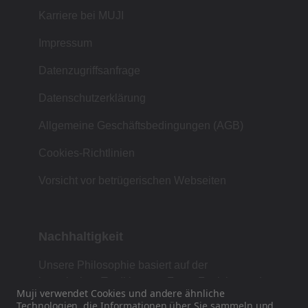
Karriere bei MUJI
Impressum
Datenzugriffsanfrage
Datenschutzerklärung
Allgemeine Geschäftsbedingungen (AGB)
Cookies-Richtlinien
Vorsicht vor betrügerischen Webseiten
Nachhaltigkeit
Unsere Philosophie basiert auf der
japanischen Tradition von Form, Funktion und
Muji verwendet Cookies und andere ähnliche
Einfachheit.
Technologien, die
Informationen
über Sie sammeln und