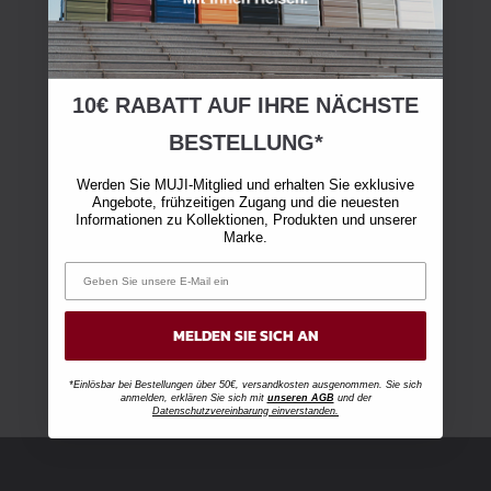
10€ RABATT AUF IHRE NÄCHSTE
BESTELLUNG*
Werden Sie MUJI-Mitglied und erhalten Sie exklusive
Angebote, frühzeitigen Zugang und die neuesten
Informationen zu Kollektionen, Produkten und unserer
Marke.
MELDEN SIE SICH AN
*Einlösbar bei Bestellungen über 50€, versandkosten ausgenommen. Sie sich
anmelden, erklären Sie sich mit
unseren AGB
und der
Datenschutzvereinbarung einverstanden.