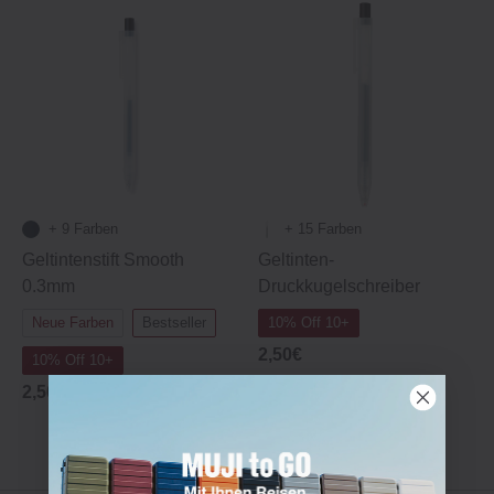
+ 9 Farben
+ 15 Farben
Geltintenstift Smooth
Geltinten‐
0.3mm
Druckkugelschreiber
Neue Farben
Bestseller
10% Off 10+
2,50€
10% Off 10+
2,50€