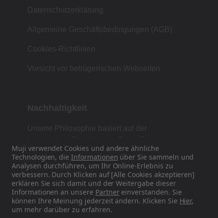
Datenschutzerklärung
Allgemeine Geschäftsbedingungen (AGB)
Cookies-Richtlinien
Vorsicht vor betrügerischen Webseiten
Nachhaltigkeit
Unsere Philosophie basiert auf der
japanischen Tradition von Form, Funktion und
Muji verwendet Cookies und andere ähnliche
Einfachheit.
Technologien, die
Informationen
über Sie sammeln und
Analysen durchführen, um Ihr Online-Erlebnis zu
verbessern. Durch Klicken auf [Alle Cookies akzeptieren]
erklären Sie sich damit und der Weitergabe dieser
Finden Sie uns auf Social Media
Informationen an unsere
Partner
einverstanden. Sie
können Ihre Meinung jederzeit ändern. Klicken Sie
Hier
,
um mehr darüber zu erfahren.
Instagram