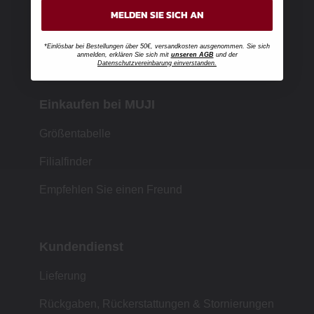
MELDEN SIE SICH AN
*Einlösbar bei Bestellungen über 50€, versandkosten ausgenommen. Sie sich
anmelden, erklären Sie sich mit
unseren AGB
und der
Datenschutzvereinbarung einverstanden.
Einkaufen bei MUJI
Größentabelle
Filialfinder
Empfehlen Sie einen Freund
Kundendienst
Lieferung
Rückgaben, Rückerstattungen & Stornierungen