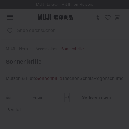
MUJI to GO - Mit Ihnen Reisen.
Suchen
MUJI
Herren
Accessoires
Sonnenbrille
Sonnenbrille
Mützen & Hüte
Sonnenbrille
Taschen
Schals
Regenschirme
Kl
Filter
Sortieren nach
3
Artikel