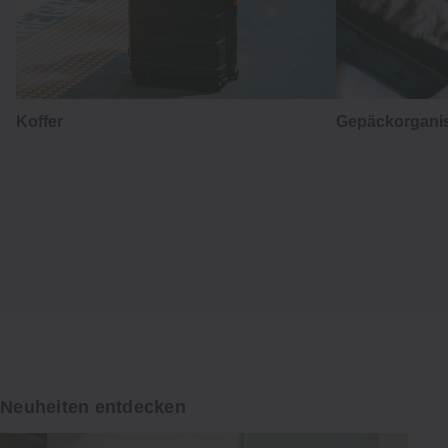
はかま
Koffer
Gepäckorganis
Hakama
Japanische Tradition in der
Alltagskleidung
Entdecken
Neuheiten entdecken