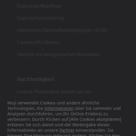
Datenzugriffsanfrage
Datenschutzerklärung
Allgemeine Geschäftsbedingungen (AGB)
Cookies-Richtlinien
Vorsicht vor betrügerischen Webseiten
Nachhaltigkeit
Unsere Philosophie basiert auf der
japanischen Tradition von Form, Funktion und
Muji verwendet Cookies und andere ähnliche
Einfachheit.
Technologien, die
Informationen
über Sie sammeln und
Analysen durchführen, um Ihr Online-Erlebnis zu
verbessern. Durch Klicken auf [Alle Cookies akzeptieren]
erklären Sie sich damit und der Weitergabe dieser
Informationen an unsere
Partner
einverstanden. Sie
Finden Sie uns auf Social Media
können Ihre Meinung jederzeit ändern. Klicken Sie
Hier
,