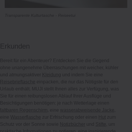
Transparente Kulturtasche ‐ Reiseetui
Erkunden
Bereit für ein Abenteuer? Entdecken Sie die Gegend
ohne unangenehme Überraschungen mit weicher, kühler
und atmungsaktiver
Kleidung
und indem Sie eine
Reisebrieftasche
einpacken, die nur das Nötigste für den
Urlaub enthält. MUJI stellt Ihnen alles zur Verfügung, was
Sie für einen reibungslosen Ablauf Ihrer Ausflüge und
Besichtigungen benötigen: je nach Wetterlage einen
faltbaren Regenschirm
, eine
wasserabweisende Jacke
,
eine
Wasserflasche
zur Erfrischung oder einen
Hut
zum
Schutz vor der Sonne sowie
Notizbücher
und
Stifte
, um
praktische Informationen zu notieren, eine inspirierende