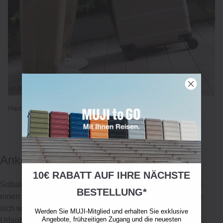
Hartschalen‐Trolley, 36L, Klein
Ankommen
10€ RABATT AUF IHRE NÄCHSTE
Sobald Sie im Hotel sind, arrangieren Sie alles, damit Sie
BESTELLUNG*
einen stressfreien Aufenthalt genießen können. Damit Sie
sich wie zu Hause fühlen, sollten Sie alle Ihre
Werden Sie MUJI-Mitglied und erhalten Sie exklusive
Angebote, frühzeitigen Zugang und die neuesten
Urlaubsutensilien dabei haben: Ihre Beauty-Produkte in