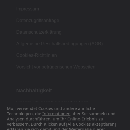
Impressum
Datenzugriffsanfrage
Datenschutzerklärung
Allgemeine Geschäftsbedingungen (AGB)
Cookies-Richtlinien
Vorsicht vor betrügerischen Webseiten
Nachhaltigkeit
Unsere Philosophie basiert auf der
Muji verwendet Cookies und andere ähnliche
japanischen Tradition von Form, Funktion und
Technologien, die
Informationen
über Sie sammeln und
Einfachheit.
Analysen durchführen, um Ihr Online-Erlebnis zu
verbessern. Durch Klicken auf [Alle Cookies akzeptieren]
erklären Sie sich damit und der Weitergabe dieser