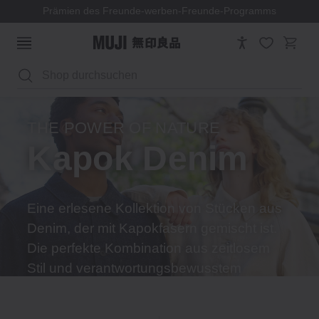
MUJI-Mitgliedschaft
Suchen
THE POWER OF NATURE
Kapok Denim
Eine erlesene Kollektion von Stücken aus
Denim, der mit Kapokfasern gemischt ist.
Die perfekte Kombination aus zeitlosem
Stil und verantwortungsbewusstem
Handeln, die für den täglichen Komfort
entwickelt wurde.