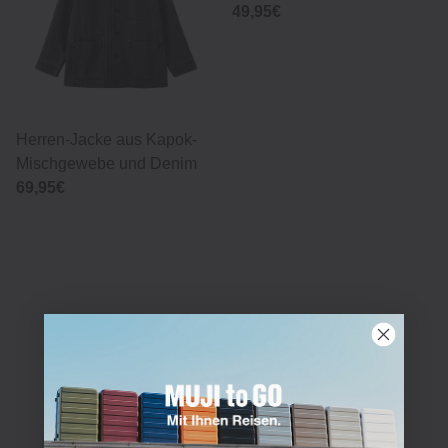
49,95€
Herren-Jacke aus Kapok-
Mischgewebe und Denim
69,95€