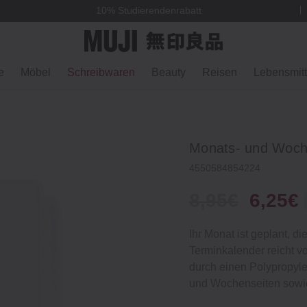
10% Studierendenrabatt
e
Möbel
Schreibwaren
Beauty
Reisen
Lebensmitt
Monats- und Woche
4550584854224
8,95€
6,25€
Ihr Monat ist geplant, di
Terminkalender reicht 
durch einen Polypropyl
und Wochenseiten sowie 