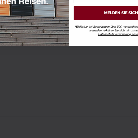
MELDEN SIE SIC
*Einlösbar bei Bestellungen über 50€, versandk
anmelden, erklären Sie sich mit
unse
Datenschutzvereinbarung einv