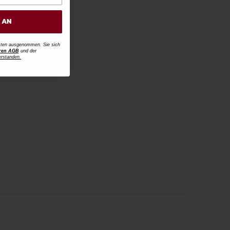
H AN
osten ausgenommen. Sie sich
ren AGB
und der
erstanden.