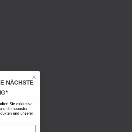
RE NÄCHSTE
NG*
alten Sie exklusive
und die neuesten
odukten und unserer