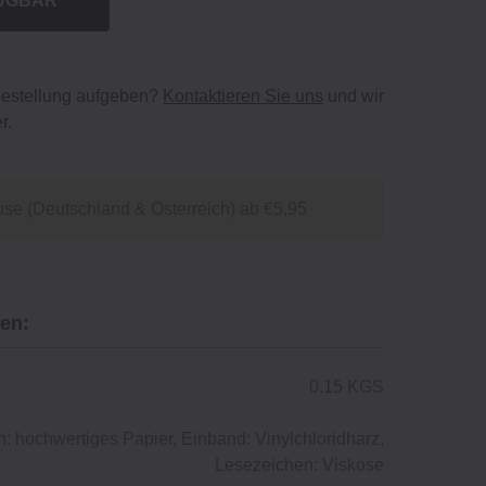
ÜGBAR
bestellung aufgeben?
Kontaktieren Sie uns
und wir
r.
se (Deutschland & Österreich) ab €5,95
en:
0.15 KGS
n: hochwertiges Papier, Einband: Vinylchloridharz,
Lesezeichen: Viskose