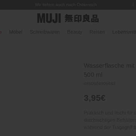
Wir liefern auch nach Österreich
e
Möbel
Schreibwaren
Beauty
Reisen
Lebensmitt
Wasserflasche mit 
500 ml
4550584905483
3,95€
Praktisch und leicht für
durchsichtigen Behälters
während der Tragegriff 