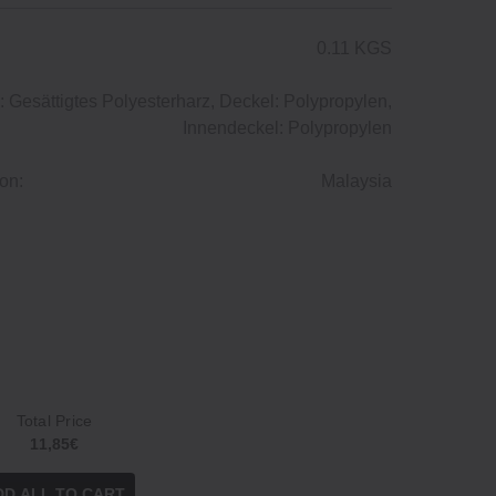
0.11 KGS
 Gesättigtes Polyesterharz, Deckel: Polypropylen,
Innendeckel: Polypropylen
on:
Malaysia
Total Price
11,85€
DD ALL TO CART