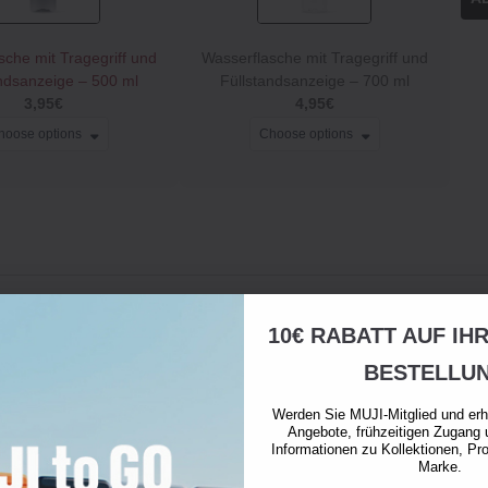
sche mit Tragegriff und
Wasserflasche mit Tragegriff und
ndsanzeige – 500 ml
Füllstandsanzeige – 700 ml
3,95€
4,95€
hoose options
Choose options
10€ RABATT AUF IH
BESTELLU
Werden Sie MUJI-Mitglied und erh
Angebote, frühzeitigen Zugang 
Informationen zu Kollektionen, Pr
Marke.