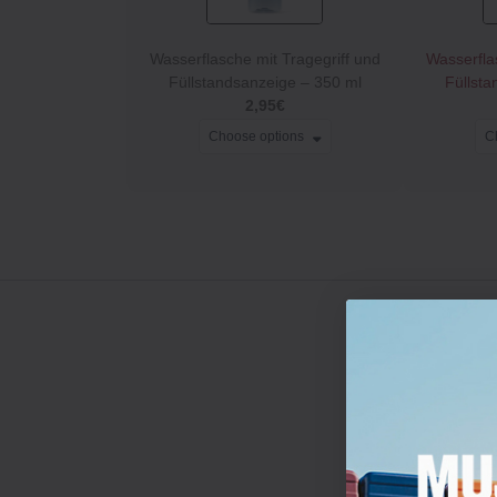
Wasserflasche mit Tragegriff und
Wasserfla
Füllstandsanzeige – 350 ml
Füllsta
2,95€
Choose options
C