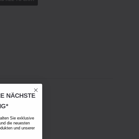
RE NÄCHSTE
NG*
alten Sie exklusive
und die neuesten
odukten und unserer