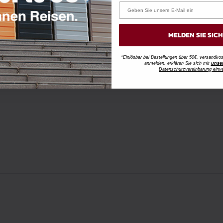
MELDEN SIE SIC
*Einlösbar bei Bestellungen über 50€, versandk
anmelden, erklären Sie sich mit
unse
Datenschutzvereinbarung einv