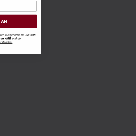
H AN
osten ausgenommen. Sie sich
ren AGB
und der
erstanden.