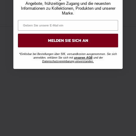
Angebote, frühzeitigen Zugang und die neuesten
Informationen zu Kollektionen, Produkten und unserer
Marke.
MELDEN SIE SICH AN
*Einlösbar bei Bestellungen über 50€, versandkosten ausgenommen. Sie sich
anmelden, erklären Sie sich mit
unseren AGB
und der
Datenschutzvereinbarung einverstanden.