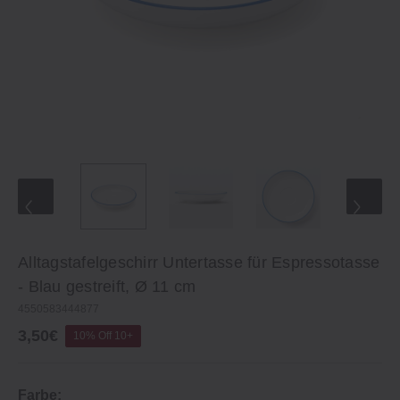
Alltagstafelgeschirr Untertasse für Espressotasse
- Blau gestreift, Ø 11 cm
4550583444877
3,50€
10% Off 10+
Farbe: