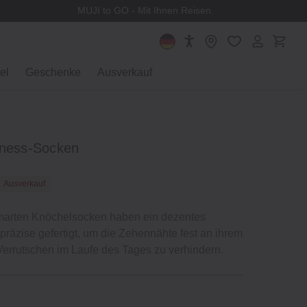
MUJI to GO - Mit Ihnen Reisen.
el
Geschenke
Ausverkauf
iness‐Socken
Ausverkauf
smarten Knöchelsocken haben ein dezentes
präzise gefertigt, um die Zehennähte fest an ihrem
 Verrutschen im Laufe des Tages zu verhindern.