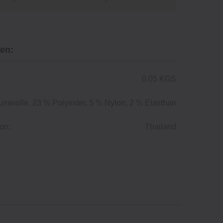
en:
0.05 KGS
mwolle, 23 % Polyester, 5 % Nylon, 2 % Elasthan
on:
Thailand