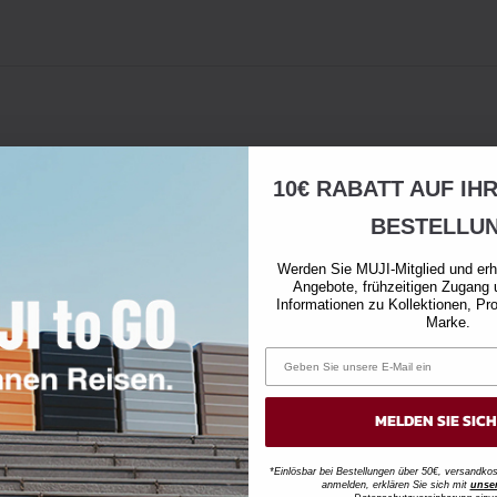
10€ RABATT AUF IH
BESTELLU
Werden Sie MUJI-Mitglied und erh
Angebote, frühzeitigen Zugang 
Informationen zu Kollektionen, Pr
Marke.
MELDEN SIE SIC
*Einlösbar bei Bestellungen über 50€, versandk
anmelden, erklären Sie sich mit
unse