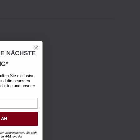
RE NÄCHSTE
NG*
alten Sie exklusive
und die neuesten
odukten und unserer
H AN
osten ausgenommen. Sie sich
ren AGB
und der