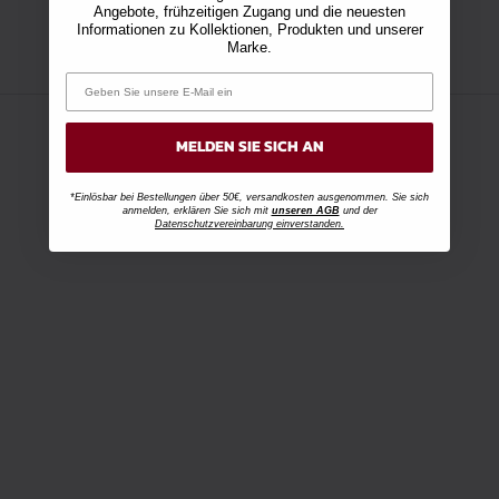
Angebote, frühzeitigen Zugang und die neuesten
Informationen zu Kollektionen, Produkten und unserer
Marke.
MELDEN SIE SICH AN
*Einlösbar bei Bestellungen über 50€, versandkosten ausgenommen. Sie sich
anmelden, erklären Sie sich mit
unseren AGB
und der
Datenschutzvereinbarung einverstanden.