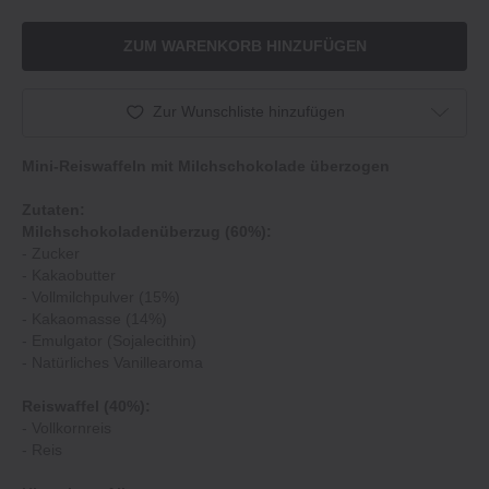
ZUM WARENKORB HINZUFÜGEN
Zur Wunschliste hinzufügen
Mini‐Reiswaffeln mit Milchschokolade überzogen
Zutaten:
Milchschokoladenüberzug (60%):
‐ Zucker
‐ Kakaobutter
‐ Vollmilchpulver (15%)
‐ Kakaomasse (14%)
‐ Emulgator (Sojalecithin)
‐ Natürliches Vanillearoma
Reiswaffel (40%):
‐ Vollkornreis
‐ Reis