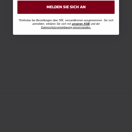
MELDEN SIE SICH AN
*Einlösbar bei Bestellungen über 50€, versandkosten ausgenommen. Sie sich
anmelden, erklären Sie sich mit
unseren AGB
und der
Datenschutzvereinbarung einverstanden.