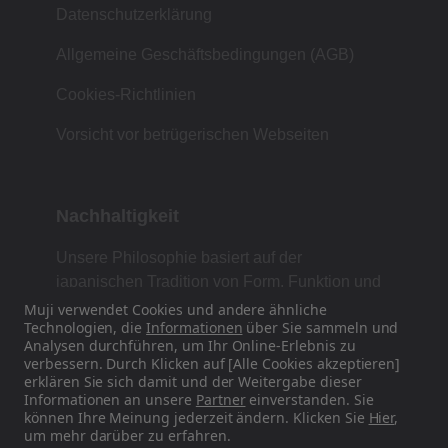
Datenschutzerklärung
Allgemeine Geschäftsbedingungen (AGB)
Cookies-Richtlinien
Vorsicht vor betrügerischen Webseiten
Nachhaltigkeit
Unsere Philosophie basiert auf der
japanischen Tradition von Form, Funktion und
Einfachheit.
Muji verwendet Cookies und andere ähnliche
Technologien, die
Informationen
über Sie sammeln und
Analysen durchführen, um Ihr Online-Erlebnis zu
verbessern. Durch Klicken auf [Alle Cookies akzeptieren]
erklären Sie sich damit und der Weitergabe dieser
Finden Sie uns auf Social Media
Informationen an unsere
Partner
einverstanden. Sie
können Ihre Meinung jederzeit ändern. Klicken Sie
Hier
,
Instagram
um mehr darüber zu erfahren.