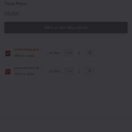
Total Price
29,90€
Alles in den Warenkorb
Edelstahlbecher -
14,95€
380 ml, Weiß
Edelstahlbecher -
14,95€
380 ml, Grün