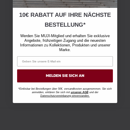
10€ RABATT AUF IHRE NÄCHSTE
BESTELLUNG*
Werden Sie MUJI-Mitglied und erhalten Sie exklusive
Angebote, frühzeitigen Zugang und die neuesten
Informationen zu Kollektionen, Produkten und unserer
Marke.
MELDEN SIE SICH AN
*Einlösbar bei Bestellungen über 50€, versandkosten ausgenommen. Sie sich
anmelden, erklären Sie sich mit
unseren AGB
und der
Datenschutzvereinbarung einverstanden.