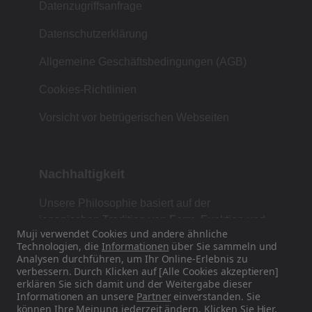
Datenzugriffsanfrage
Datenschutzerklärung
Allgemeine Geschäftsbedingungen (AGB)
Cookies-Richtlinien
Vorsicht vor betrügerischen Webseiten
Nachhaltigkeit
Unsere Philosophie basiert auf der
japanischen Tradition von Form, Funktion und
Muji verwendet Cookies und andere ähnliche
Einfachheit.
Technologien, die
Informationen
über Sie sammeln und
Analysen durchführen, um Ihr Online-Erlebnis zu
verbessern. Durch Klicken auf [Alle Cookies akzeptieren]
erklären Sie sich damit und der Weitergabe dieser
Finden Sie uns auf Social Media
Informationen an unsere
Partner
einverstanden. Sie
können Ihre Meinung jederzeit ändern. Klicken Sie
Hier
,