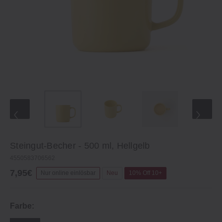
Steingut-Becher - 500 ml, Hellgelb
4550583706562
7,95€
Nur online einlösbar
Neu
10% Off 10+
Farbe: