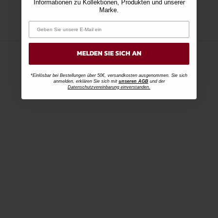
Informationen zu Kollektionen, Produkten und unserer
Marke.
MELDEN SIE SICH AN
*Einlösbar bei Bestellungen über 50€, versandkosten ausgenommen. Sie sich
anmelden, erklären Sie sich mit
unseren AGB
und der
Datenschutzvereinbarung einverstanden.