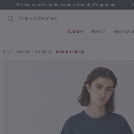
Prämien des Freunde-werben-Freunde-Programms
Suchen
Damen
Herren
Homewar
MUJI
Damen
Kleidung
Tops & T‐Shirts