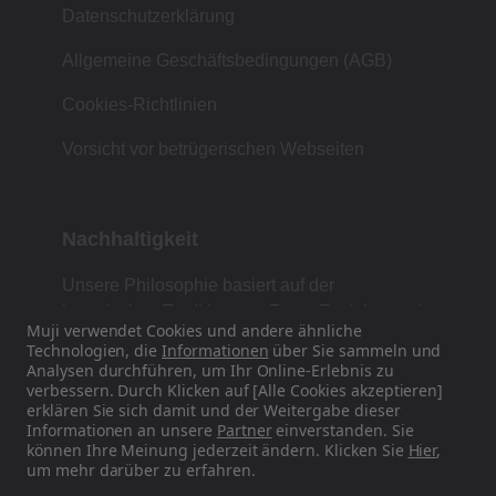
Datenschutzerklärung
Allgemeine Geschäftsbedingungen (AGB)
Cookies-Richtlinien
Vorsicht vor betrügerischen Webseiten
Nachhaltigkeit
Unsere Philosophie basiert auf der
japanischen Tradition von Form, Funktion und
Muji verwendet Cookies und andere ähnliche
Einfachheit.
Technologien, die
Informationen
über Sie sammeln und
Analysen durchführen, um Ihr Online-Erlebnis zu
verbessern. Durch Klicken auf [Alle Cookies akzeptieren]
erklären Sie sich damit und der Weitergabe dieser
Finden Sie uns auf Social Media
Informationen an unsere
Partner
einverstanden. Sie
können Ihre Meinung jederzeit ändern. Klicken Sie
Hier
,
um mehr darüber zu erfahren.
Instagram