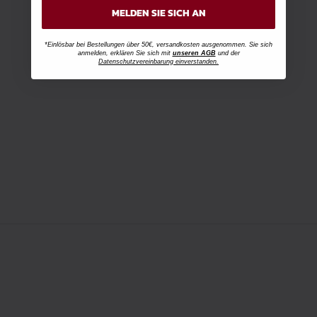
MELDEN SIE SICH AN
*Einlösbar bei Bestellungen über 50€, versandkosten ausgenommen. Sie sich
anmelden, erklären Sie sich mit
unseren AGB
und der
Datenschutzvereinbarung einverstanden.