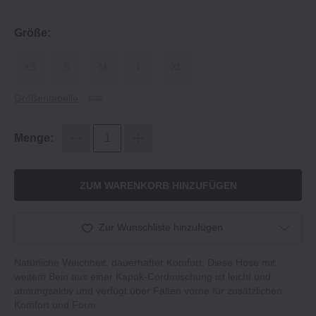
Größe:
XS
S
M
L
XL
Größentabelle
Menge:
ZUM WARENKORB HINZUFÜGEN
Zur Wunschliste hinzufügen
Natürliche Weichheit, dauerhafter Komfort. Diese Hose mit
weitem Bein aus einer Kapok‐Cordmischung ist leicht und
atmungsaktiv und verfügt über Falten vorne für zusätzlichen
Komfort und Form.