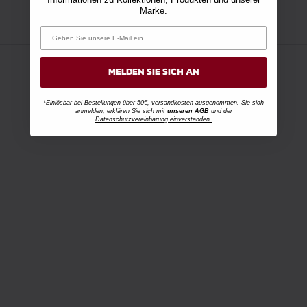
Marke.
MELDEN SIE SICH AN
*Einlösbar bei Bestellungen über 50€, versandkosten ausgenommen. Sie sich
anmelden, erklären Sie sich mit
unseren AGB
und der
Datenschutzvereinbarung einverstanden.