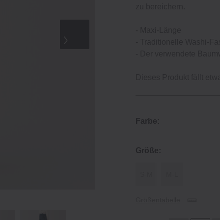
zu bereichern.
‐ Maxi‐Länge
‐ Traditionelle Washi‐Fa
‐ Der verwendete Baumwo
Dieses Produkt fällt etw
Farbe:
Größe:
S‐M
M‐L
Größentabelle