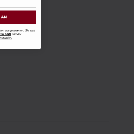
H AN
osten ausgenommen. Sie sich
ren AGB
und der
erstanden.