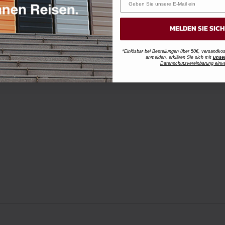
MELDEN SIE SIC
*Einlösbar bei Bestellungen über 50€, versandk
anmelden, erklären Sie sich mit
unse
Datenschutzvereinbarung einv