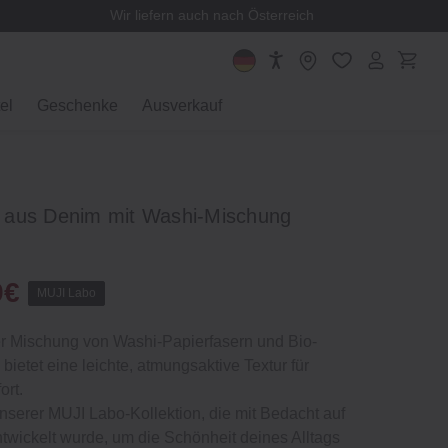
Wir liefern auch nach Österreich
el
Geschenke
Ausverkauf
 aus Denim mit Washi‐Mischung
9€
MUJI Labo
er Mischung von Washi‐Papierfasern und Bio‐
bietet eine leichte, atmungsaktive Textur für
rt.
unserer MUJI Labo‐Kollektion, die mit Bedacht auf
 entwickelt wurde, um die Schönheit deines Alltags