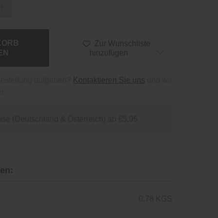
KORB
Zur Wunschliste
EN
hinzufügen
bestellung aufgeben?
Kontaktieren Sie uns
und wir
r.
se (Deutschland & Österreich) ab €5,95
en:
0.78 KGS