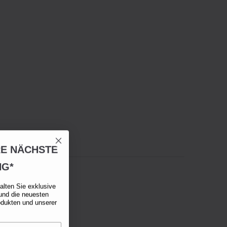
RE NÄCHSTE
NG*
alten Sie exklusive
und die neuesten
odukten und unserer