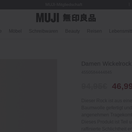
MUJI-Mitgliedschaft
e
Möbel
Schreibwaren
Beauty
Reisen
Lebensmitt
Damen Wickelrock
4550584444845
94,95€
46,9
Dieser Rock ist aus ein
Baumwolle gefertigt und 
angenehmen Tragekomfo
Dieses Produkt ist Teil 
raffinierte Schlichtheit