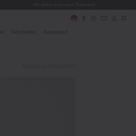
Wir liefern auch nach Österreich
el
Geschenke
Ausverkauf
itativ hochwertigen Artikeln, die sich nahtlos in Ihren Alltag
lichen Bedarfs für ein angenehmes Leben.
+
Entdecken Sie
Everyday Essentials