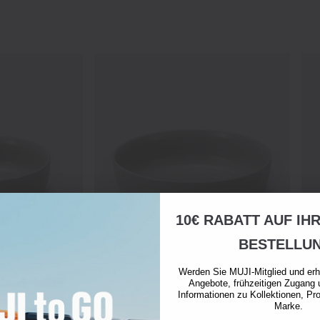
10€ RABATT AUF IH
BESTELLU
Werden Sie MUJI-Mitglied und erh
Angebote, frühzeitigen Zugang 
Informationen zu Kollektionen, Pr
Marke.
Alltagsgeschirrschale L
Allt