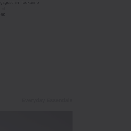
tagsgeschirr Teekanne
 ml
95€
Everyday Essentials