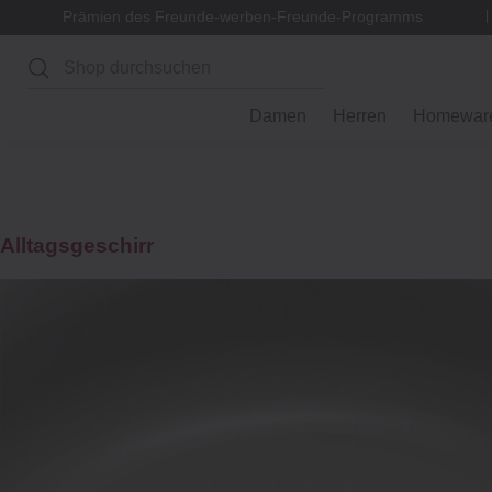
Prämien des Freunde-werben-Freunde-Programms
Suchen
Damen
Herren
Homewar
Kochen & Esse
Alltagsgeschirr