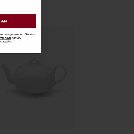
 cm
0€
H AN
osten ausgenommen. Sie sich
ren AGB
und der
erstanden.