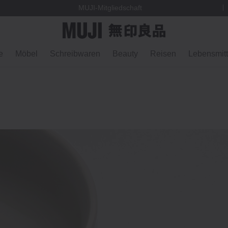
MUJI-Mitgliedschaft
Everyday Essentials
e
Möbel
Schreibwaren
Beauty
Reisen
Lebensmitt
Eine Kapsel-Kollektion mit durchdachten, qual
n
einfügen. Entdecken Sie die Dinge des täg