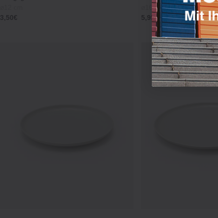
⌀12 cm
⌀16.5 cm
3,50€
5,95€