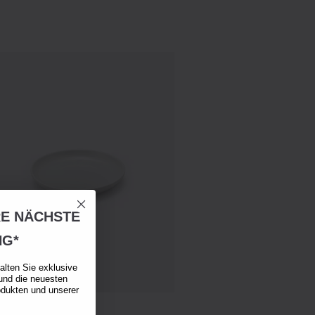
RE NÄCHSTE
NG*
alten Sie exklusive
und die neuesten
odukten und unserer
ags‐Geschirrteller S