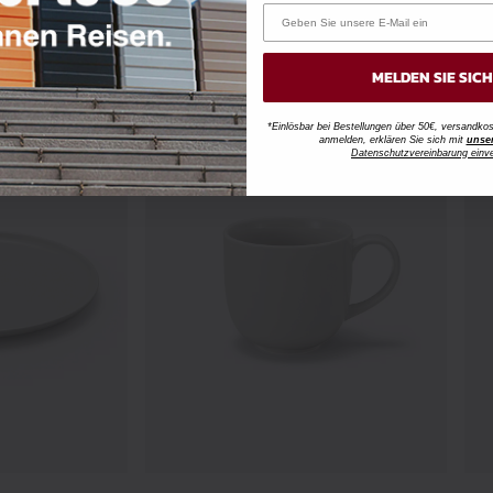
⌀21 cm
⌀14
8,95€
3,5
MELDEN SIE SIC
*Einlösbar bei Bestellungen über 50€, versandk
anmelden, erklären Sie sich mit
unse
Datenschutzvereinbarung einv