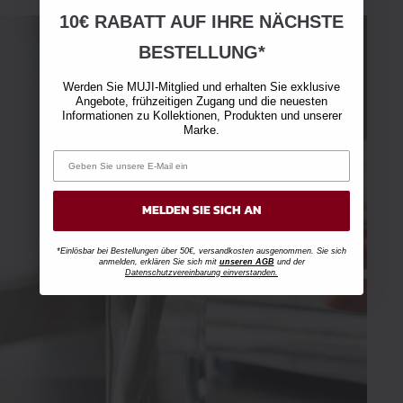
10€ RABATT AUF IHRE NÄCHSTE
BESTELLUNG*
Werden Sie MUJI-Mitglied und erhalten Sie exklusive
Angebote, frühzeitigen Zugang und die neuesten
Informationen zu Kollektionen, Produkten und unserer
Marke.
MELDEN SIE SICH AN
*Einlösbar bei Bestellungen über 50€, versandkosten ausgenommen. Sie sich
anmelden, erklären Sie sich mit
unseren AGB
und der
Datenschutzvereinbarung einverstanden.