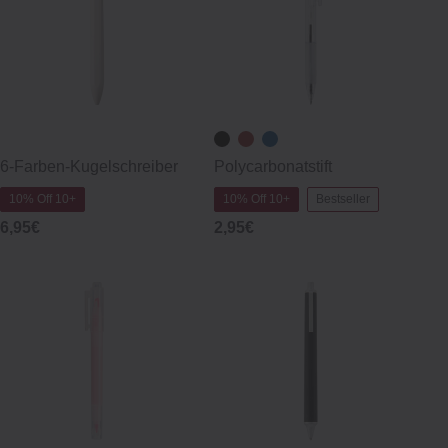
6‐Farben‐Kugelschreiber
Polycarbonatstift
10% Off 10+
10% Off 10+
Bestseller
6,95€
2,95€