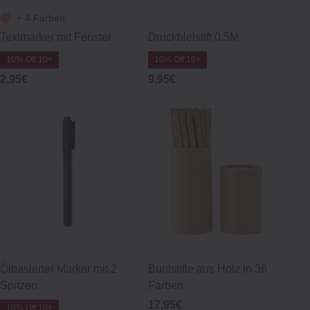
+ 4 Farben
Textmarker mit Fenster
Druckbleistift 0.5M
10% Off 10+
10% Off 10+
2,95€
9,95€
Ölbasierter Marker mit 2
Buntstifte aus Holz in 36
Spitzen
Farben
17,95€
10% Off 10+