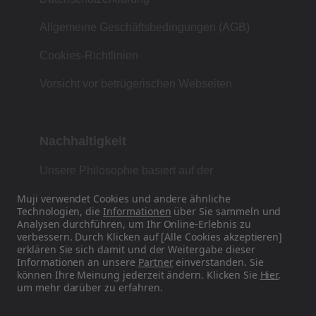
Allgemeine Geschäftsbedingungen (AGB)
Cookies-Richtlinien
Vorsicht vor betrügerischen Webseiten
Nachhaltigkeit
Unsere Philosophie basiert auf der
japanischen Tradition von Form, Funktion und
Muji verwendet Cookies und andere ähnliche
Einfachheit.
Technologien, die
Informationen
über Sie sammeln und
Analysen durchführen, um Ihr Online-Erlebnis zu
verbessern. Durch Klicken auf [Alle Cookies akzeptieren]
erklären Sie sich damit und der Weitergabe dieser
Finden Sie uns auf Social Media
Informationen an unsere
Partner
einverstanden. Sie
können Ihre Meinung jederzeit ändern. Klicken Sie
Hier
,
um mehr darüber zu erfahren.
Instagram