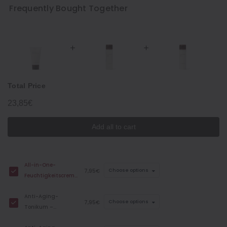
Frequently Bought Together
Total Price
23,85€
Add all to cart
All-in-One-
7,95€
Choose options
Feuchtigkeitscreme,
Anti-Aging-Pflege
Anti-Aging-
– 30 g
7,95€
Choose options
Tonikum –
Reisegröße, 50 ml