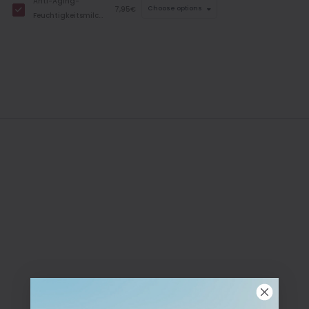
Anti-Aging-
7,95€
Choose options
Feuchtigkeitsmilch
– Reisegröße, 50 ml