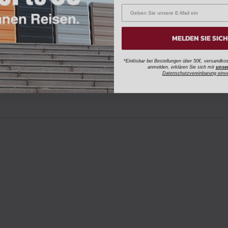
MELDEN SIE SIC
*Einlösbar bei Bestellungen über 50€, versandk
anmelden, erklären Sie sich mit
unse
Datenschutzvereinbarung einv