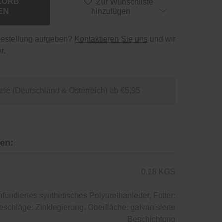
KORB
Zur Wunschliste
EN
hinzufügen
bestellung aufgeben?
Kontaktieren Sie uns
und wir
r.
se (Deutschland & Österreich) ab €5,95
en:
0.18 KGS
nfundiertes synthetisches Polyurethanleder, Futter:
eschläge: Zinklegierung, Oberfläche: galvanisierte
Beschichtung