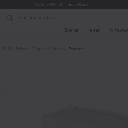
MUJI to GO - Mit Ihnen Reisen.
Suchen
Damen
Herren
Homewar
MUJI
Reisen
Gepäck & Packen
Taschen