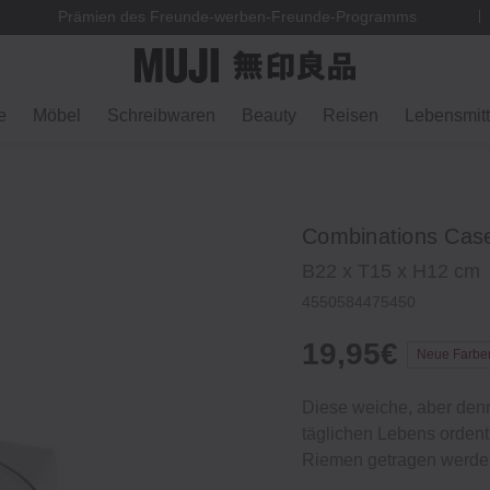
Prämien des Freunde-werben-Freunde-Programms
e
Möbel
Schreibwaren
Beauty
Reisen
Lebensmitt
Combinations Case
B22 x T15 x H12 cm
4550584475450
19,95€
Neue Farbe
Diese weiche, aber denn
täglichen Lebens ordentl
Riemen getragen werde