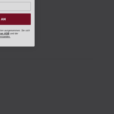
H AN
osten ausgenommen. Sie sich
ren AGB
und der
erstanden.