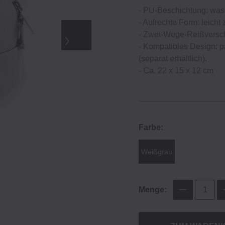
‐ PU‐Beschichtung: wass
‐ Aufrechte Form: leicht
‐ Zwei‐Wege‐Reißversch
‐ Kompatibles Design:
(separat erhältlich).
- Ca. 22 x 15 x 12 cm
Farbe:
Weißgrau
Menge: