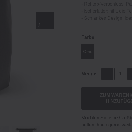
- Rolltop-Verschluss: P
- Isolierfutter: hilft, die
- Schlankes Design: idea
Farbe:
Grau
Menge:
ZUM WAREN
HINZUFÜG
Möchten Sie eine Groß
helfen Ihnen gerne weite