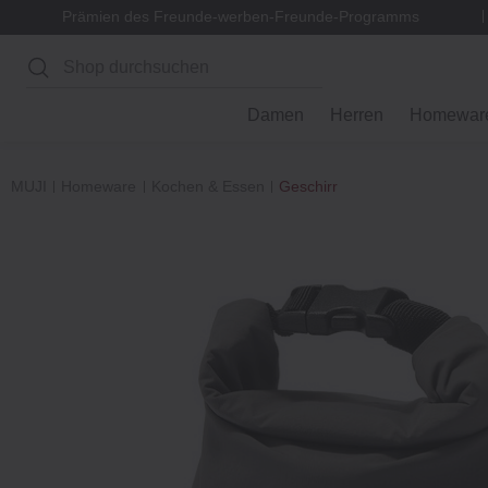
Prämien des Freunde-werben-Freunde-Programms
Suchen
Damen
Herren
Homewar
MUJI
Homeware
Kochen & Essen
Geschirr