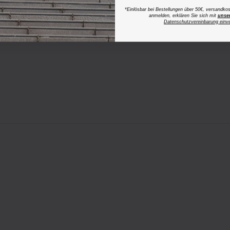
*Einlösbar bei Bestellungen über 50€, versandk
anmelden, erklären Sie sich mit
unse
Datenschutzvereinbarung einv