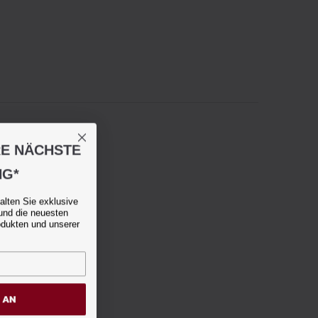
RE NÄCHSTE
NG*
alten Sie exklusive
und die neuesten
odukten und unserer
H AN