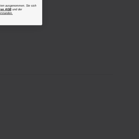
osten ausgenommen. Sie sich
ren AGB
und der
erstanden.