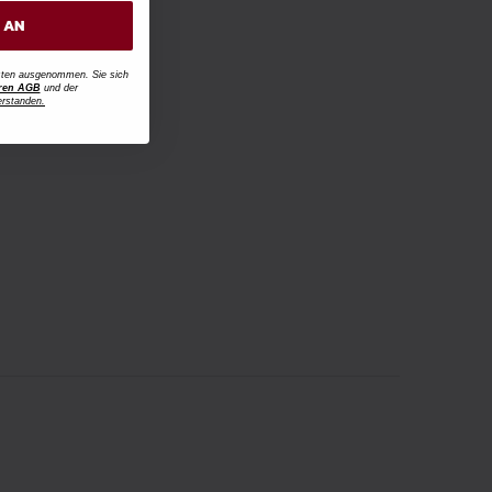
H AN
osten ausgenommen. Sie sich
ren AGB
und der
erstanden.