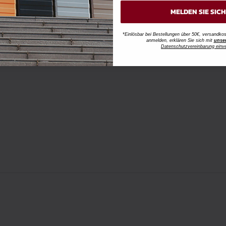
MELDEN SIE SIC
*Einlösbar bei Bestellungen über 50€, versandk
anmelden, erklären Sie sich mit
unse
Datenschutzvereinbarung einv