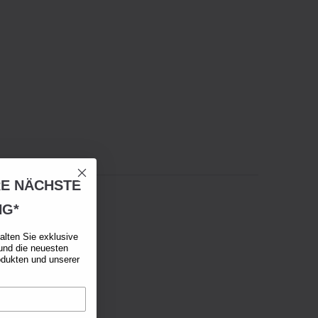
RE NÄCHSTE
NG*
alten Sie exklusive
und die neuesten
odukten und unserer