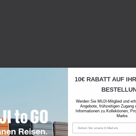
10€ RABATT AUF IH
BESTELLU
Werden Sie MUJI-Mitglied und erh
Angebote, frühzeitigen Zugang 
Informationen zu Kollektionen, Pr
Marke.