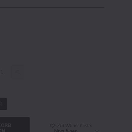
L
XL
KORB
Zur Wunschliste
EN
hinzufügen