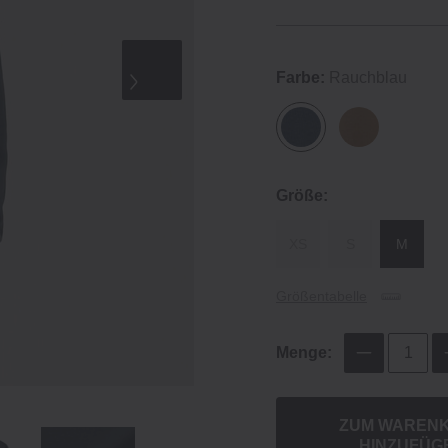
Farbe:
Rauchblau
Größe:
XS
S
M
Größentabelle
Menge:
ZUM WAREN
HINZUFÜG