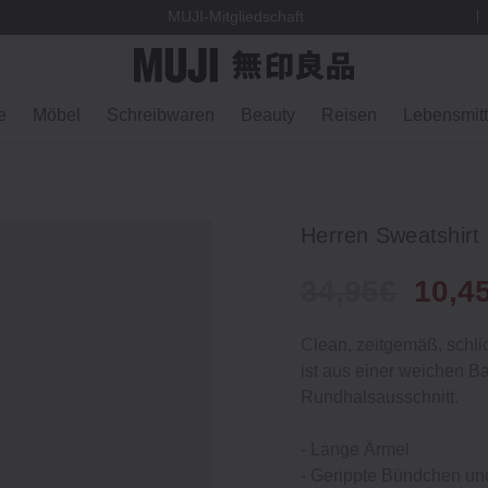
MUJI-Mitgliedschaft
e
Möbel
Schreibwaren
Beauty
Reisen
Lebensmitt
Herren Sweatshirt 
34,95€
10,4
Clean, zeitgemäß, schlic
ist aus einer weichen B
Rundhalsausschnitt.
‐ Lange Ärmel
‐ Gerippte Bündchen un