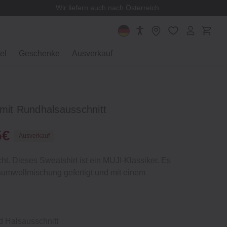
Wir liefern auch nach Österreich
el
Geschenke
Ausverkauf
mit Rundhalsausschnitt
5€
Ausverkauf
ht. Dieses Sweatshirt ist ein MUJI‐Klassiker. Es
aumwollmischung gefertigt und mit einem
d Halsausschnitt