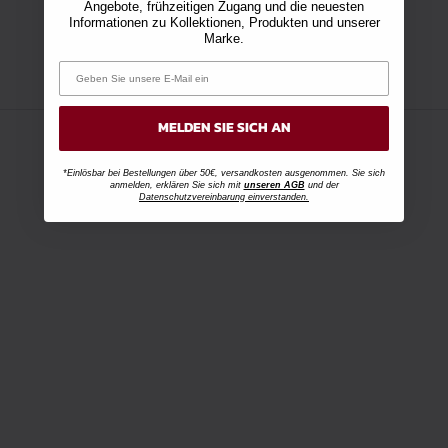
Angebote, frühzeitigen Zugang und die neuesten
Informationen zu Kollektionen, Produkten und unserer
Marke.
MELDEN SIE SICH AN
*Einlösbar bei Bestellungen über 50€, versandkosten ausgenommen. Sie sich
anmelden, erklären Sie sich mit
unseren AGB
und der
Datenschutzvereinbarung einverstanden.