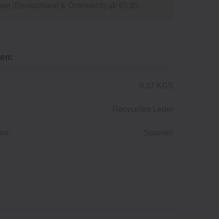
se (Deutschland & Österreich) ab €5,95
en:
0.37 KGS
Recyceltes Leder
on:
Spanien