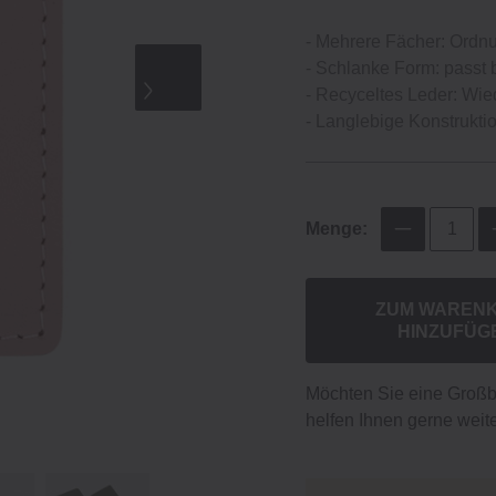
‐ Mehrere Fächer: Ordnu
‐ Schlanke Form: passt
‐ Recyceltes Leder: Wie
‐ Langlebige Konstrukti
Menge:
ZUM WAREN
HINZUFÜG
Möchten Sie eine Groß
helfen Ihnen gerne weite