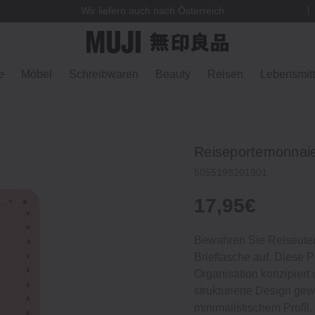
Wir liefern auch nach Österreich
e
Möbel
Schreibwaren
Beauty
Reisen
Lebensmitt
Reiseportemonnaie
5055198201901
17,95€
Bewahren Sie Reiseutens
Brieftasche auf. Diese P
Organisation konzipiert 
strukturierte Design ge
minimalistischem Profil.