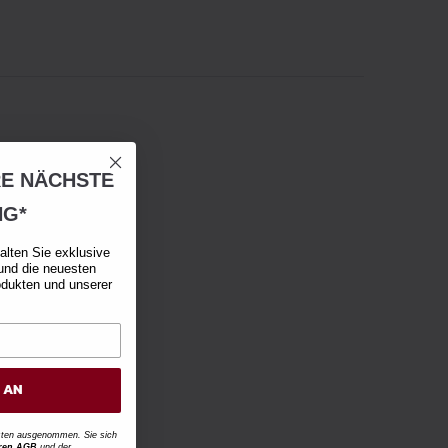
RE NÄCHSTE
NG*
alten Sie exklusive
und die neuesten
odukten und unserer
H AN
osten ausgenommen. Sie sich
ren AGB
und der