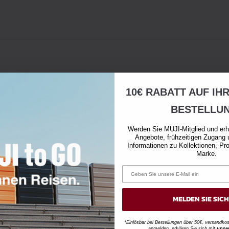
10€ RABATT AUF IH
BESTELLU
Werden Sie MUJI-Mitglied und erh
Angebote, frühzeitigen Zugang 
Informationen zu Kollektionen, Pr
Marke.
MELDEN SIE SIC
*Einlösbar bei Bestellungen über 50€, versandk
anmelden, erklären Sie sich mit
unse