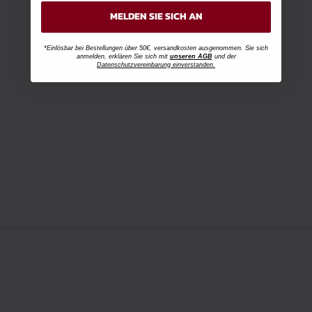
MELDEN SIE SICH AN
*Einlösbar bei Bestellungen über 50€, versandkosten ausgenommen. Sie sich
anmelden, erklären Sie sich mit
unseren AGB
und der
Datenschutzvereinbarung einverstanden.