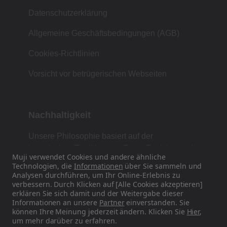
Datenschutzerklärung
Allgemeine Geschäftsbedingungen (AGB)
Cookies-Richtlinien
Vorsicht vor betrügerischen Webseiten
Nachhaltigkeit
Unsere Philosophie basiert auf der
japanischen Tradition von Form, Funktion und
Muji verwendet Cookies und andere ähnliche
Einfachheit.
Technologien, die
Informationen
über Sie sammeln und
Analysen durchführen, um Ihr Online-Erlebnis zu
verbessern. Durch Klicken auf [Alle Cookies akzeptieren]
erklären Sie sich damit und der Weitergabe dieser
Finden Sie uns auf Social Media
Informationen an unsere
Partner
einverstanden. Sie
können Ihre Meinung jederzeit ändern. Klicken Sie
Hier
,
um mehr darüber zu erfahren.
Instagram