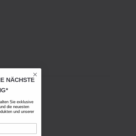
RE NÄCHSTE
NG*
alten Sie exklusive
und die neuesten
odukten und unserer