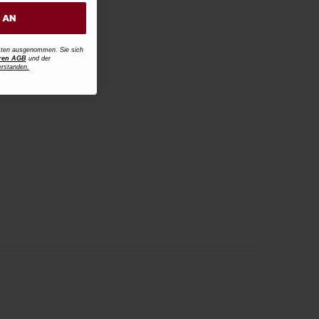
H AN
osten ausgenommen. Sie sich
ren AGB
und der
erstanden.