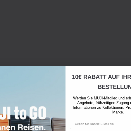
10€ RABATT AUF IH
BESTELLU
Werden Sie MUJI-Mitglied und erh
Angebote, frühzeitigen Zugang 
Informationen zu Kollektionen, Pr
Marke.