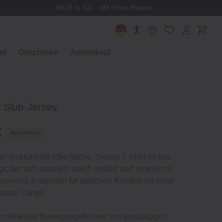
MUJI to GO - Mit Ihnen Reisen.
el
Geschenke
Ausverkauf
 Slub‐Jersey
€
Ausverkauf
t strukturierter Oberfläche. Dieses T‐Shirt ist aus
gt, der sich natürlich weich anfühlt und eine leicht
aufweist. Entworfen für täglichen Komfort mit einer
kurzer Länge.
r mühelose Bewegungsfreiheit und ganztägigen