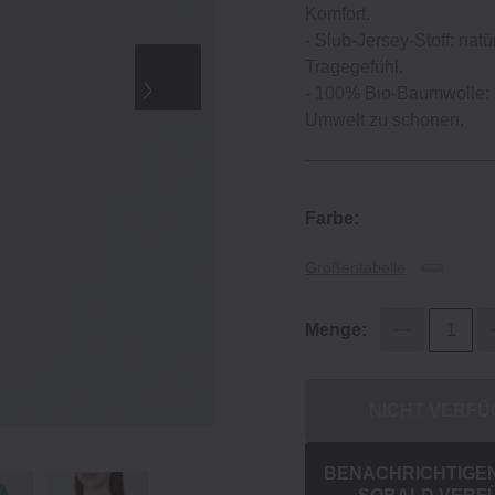
Komfort.
‐ Slub‐Jersey‐Stoff: nat
Tragegefühl.
‐ 100% Bio‐Baumwolle: 
Umwelt zu schonen.
Farbe:
Größentabelle
Menge:
NICHT VERF
BENACHRICHTIGEN 