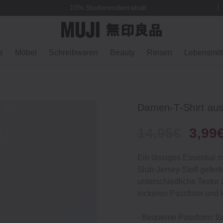
10% Studierendenrabatt
e
Möbel
Schreibwaren
Beauty
Reisen
Lebensmitt
Damen‐T‐Shirt aus
14,95€
3,99
Ein lässiges Essential mi
Slub‐Jersey‐Stoff geferti
unterschiedliche Textur 
lockeren Passform und 
‐ Bequeme Passform: fü