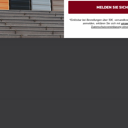
MELDEN SIE SIC
*Einlösbar bei Bestellungen über 50€, versandk
anmelden, erklären Sie sich mit
unse
Datenschutzvereinbarung einv