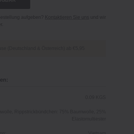
ÜGBAR
bestellung aufgeben?
Kontaktieren Sie uns
und wir
r.
se (Deutschland & Österreich) ab €5,95
en:
0.09 KGS
olle, Rippstrickbündchen: 75% Baumwolle, 25%
Elastomultiester
on:
Vietnam