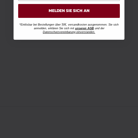
MELDEN SIE SICH AN
*Einlösbar bei Bestellungen über 50€, versandkosten ausgenommen. Sie sich
anmelden, erklären Sie sich mit
unseren AGB
und der
Datenschutzvereinbarung einverstanden.