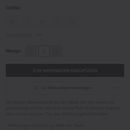
Größe:
XS
S
M
L
XL
Größentabelle
Menge:
ZUM WARENKORB HINZUFÜGEN
Zur Wunschliste hinzufügen
Ein leichter Baumwollrock für den Alltag, der sich weich und
geschmeidig anfühlt und dank seines Pull-on-Designs bequem
sitzt und den ganzen Tag über Bewegungsfreiheit bietet.
- Midi-Länge: reicht bis zur Mitte der Wade.