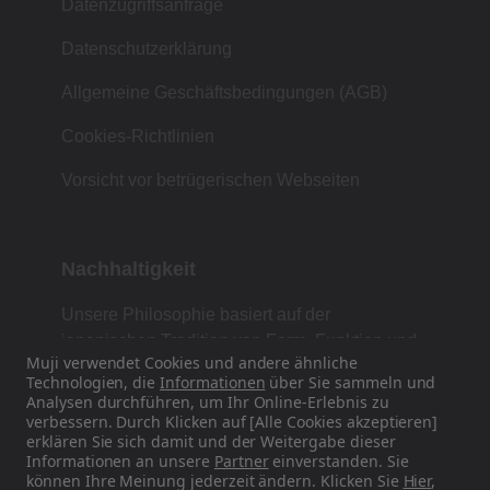
Datenzugriffsanfrage
Datenschutzerklärung
Allgemeine Geschäftsbedingungen (AGB)
Cookies-Richtlinien
Vorsicht vor betrügerischen Webseiten
Nachhaltigkeit
Unsere Philosophie basiert auf der
japanischen Tradition von Form, Funktion und
Muji verwendet Cookies und andere ähnliche
Einfachheit.
Technologien, die
Informationen
über Sie sammeln und
Analysen durchführen, um Ihr Online-Erlebnis zu
verbessern. Durch Klicken auf [Alle Cookies akzeptieren]
erklären Sie sich damit und der Weitergabe dieser
Finden Sie uns auf Social Media
Informationen an unsere
Partner
einverstanden. Sie
können Ihre Meinung jederzeit ändern. Klicken Sie
Hier
,