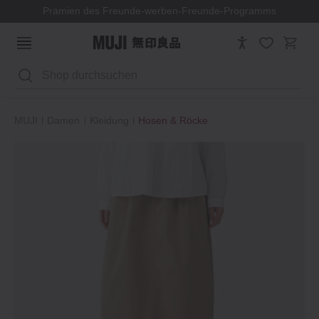
Prämien des Freunde-werben-Freunde-Programms
Suchen
MUJI
Damen
Kleidung
Hosen & Röcke