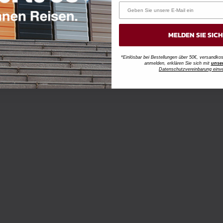
MELDEN SIE SIC
*Einlösbar bei Bestellungen über 50€, versandk
anmelden, erklären Sie sich mit
unse
Datenschutzvereinbarung einv