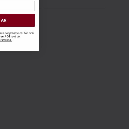
H AN
osten ausgenommen. Sie sich
ren AGB
und der
erstanden.