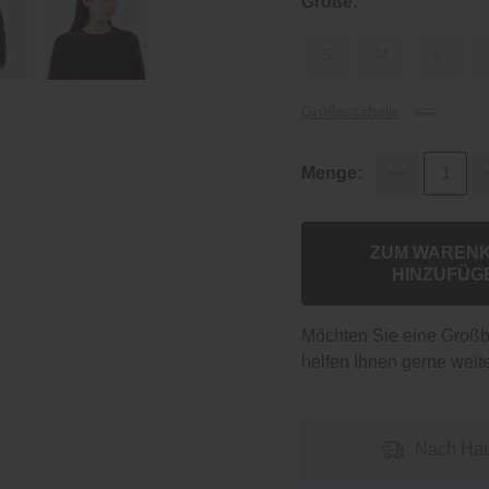
Größe:
S
M
L
Größentabelle
Menge:
ZUM WAREN
HINZUFÜG
Möchten Sie eine Groß
helfen Ihnen gerne weite
Nach Hau