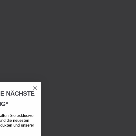
RE NÄCHSTE
NG*
alten Sie exklusive
und die neuesten
odukten und unserer