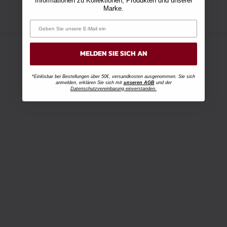
Informationen zu Kollektionen, Produkten und unserer
Marke.
MELDEN SIE SICH AN
*Einlösbar bei Bestellungen über 50€, versandkosten ausgenommen. Sie sich
anmelden, erklären Sie sich mit
unseren AGB
und der
Datenschutzvereinbarung einverstanden.