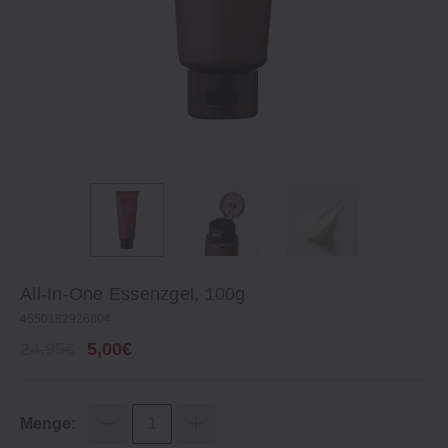
All‐In‐One Essenzgel, 100g
4550182926804
24,95€
5,00€
Menge: