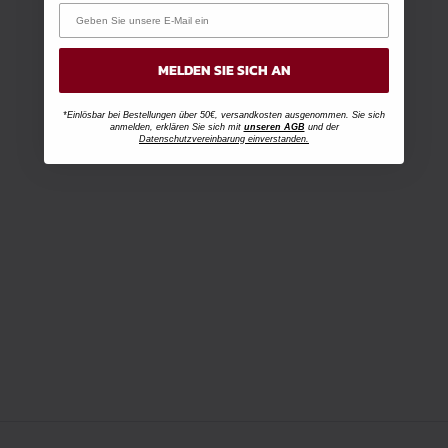
MELDEN SIE SICH AN
*Einlösbar bei Bestellungen über 50€, versandkosten ausgenommen. Sie sich
anmelden, erklären Sie sich mit
unseren AGB
und der
Datenschutzvereinbarung einverstanden.