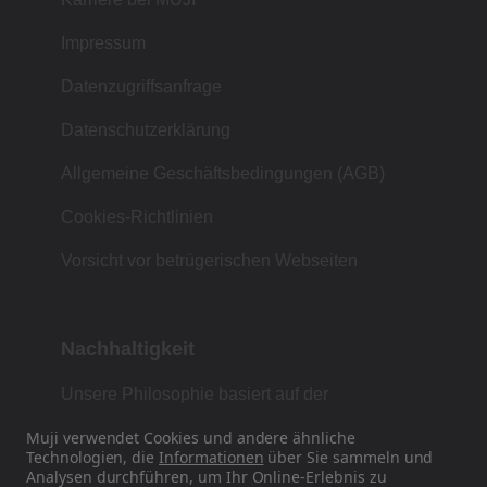
Impressum
Datenzugriffsanfrage
Datenschutzerklärung
Allgemeine Geschäftsbedingungen (AGB)
Cookies-Richtlinien
Vorsicht vor betrügerischen Webseiten
Nachhaltigkeit
Unsere Philosophie basiert auf der
japanischen Tradition von Form, Funktion und
Muji verwendet Cookies und andere ähnliche
Einfachheit.
Technologien, die
Informationen
über Sie sammeln und
Analysen durchführen, um Ihr Online-Erlebnis zu