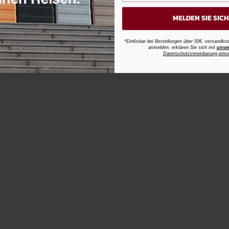
MELDEN SIE SIC
*Einlösbar bei Bestellungen über 50€, versandk
anmelden, erklären Sie sich mit
unse
Datenschutzvereinbarung einv