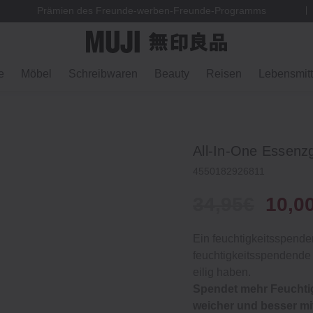
Prämien des Freunde-werben-Freunde-Programms
e
Möbel
Schreibwaren
Beauty
Reisen
Lebensmitt
All‐In‐One Essenz
4550182926811
34,95€
10,0
Ein feuchtigkeitsspende
feuchtigkeitsspendende 
eilig haben.
Spendet mehr Feuchtigk
weicher und besser mit