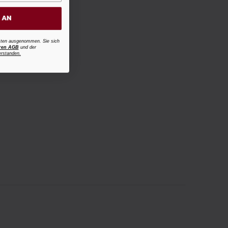
H AN
osten ausgenommen. Sie sich
ren AGB
und der
erstanden.