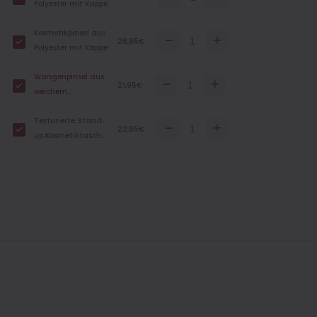
Polyester mit Kappe
Kosmetikpinsel aus
26,95€
Polyester mit Kappe
Wangenpinsel aus
21,95€
weichem
Ziegenhaar
Texturierte Stand‐
22,95€
up‐Kosmetiktasche
aus Nylon