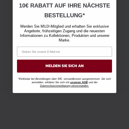
10€ RABATT AUF IHRE NÄCHSTE
BESTELLUNG*
Werden Sie MUJI-Mitglied und erhalten Sie exklusive
Angebote, frühzeitigen Zugang und die neuesten
Informationen zu Kollektionen, Produkten und unserer
Marke.
MELDEN SIE SICH AN
*Einlösbar bei Bestellungen über 50€, versandkosten ausgenommen. Sie sich
anmelden, erklären Sie sich mit
unseren AGB
und der
Datenschutzvereinbarung einverstanden.