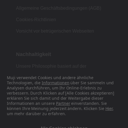
Allgemeine Geschäftsbedingungen (AGB)
Cookies-Richtlinien
Vorsicht vor betrügerischen Webseiten
Nachhaltigkeit
Unsere Philosophie basiert auf der
japanischen Tradition von Form, Funktion und
Muji verwendet Cookies und andere ähnliche
Einfachheit.
Technologien, die
Informationen
über Sie sammeln und
Analysen durchführen, um Ihr Online-Erlebnis zu
verbessern. Durch Klicken auf [Alle Cookies akzeptieren]
erklären Sie sich damit und der Weitergabe dieser
Finden Sie uns auf Social Media
Informationen an unsere
Partner
einverstanden. Sie
können Ihre Meinung jederzeit ändern. Klicken Sie
Hier
,
um mehr darüber zu erfahren.
Instagram