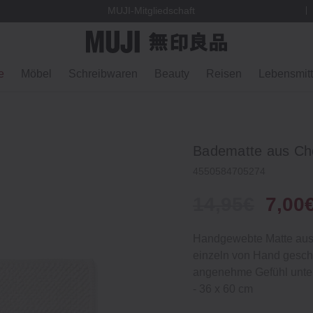
MUJI-Mitgliedschaft
e
Möbel
Schreibwaren
Beauty
Reisen
Lebensmitt
Badematte aus Che
4550584705274
14,95€
7,00
Handgewebte Matte aus i
einzeln von Hand geschl
angenehme Gefühl unter
‐ 36 x 60 cm