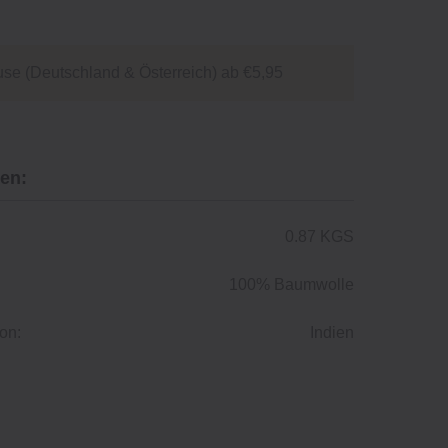
se (Deutschland & Österreich) ab €5,95
en:
0.87 KGS
100% Baumwolle
on:
Indien