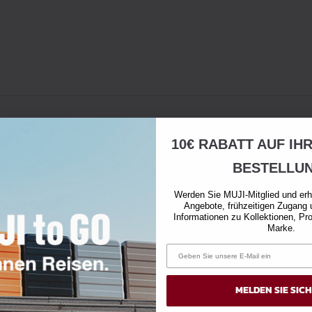
10€ RABATT AUF IH
BESTELLU
Werden Sie MUJI-Mitglied und erh
Angebote, frühzeitigen Zugang 
Informationen zu Kollektionen, Pr
Marke.
MELDEN SIE SIC