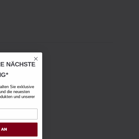
RE NÄCHSTE
NG*
alten Sie exklusive
und die neuesten
odukten und unserer
H AN