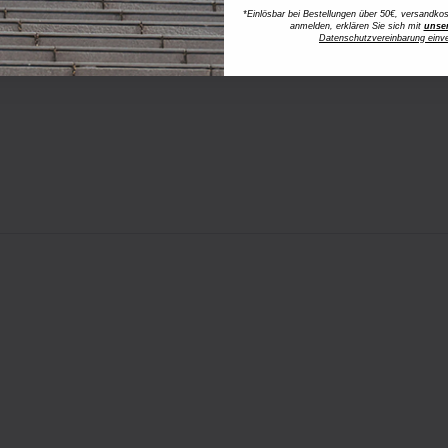
*Einlösbar bei Bestellungen über 50€, versandk
anmelden, erklären Sie sich mit
unse
Datenschutzvereinbarung einv