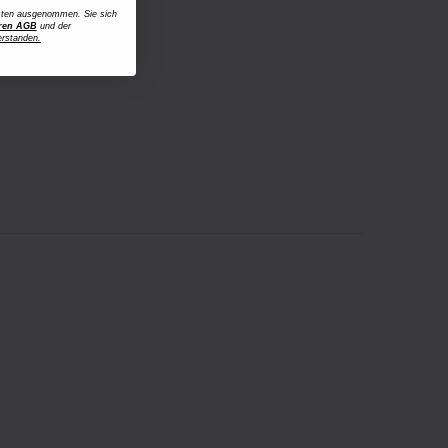
osten ausgenommen. Sie sich
ren AGB
und der
erstanden.