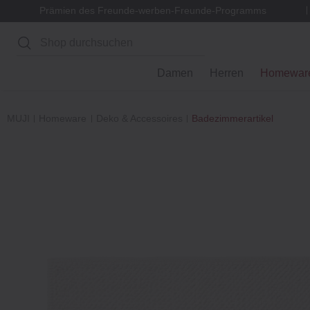
Prämien des Freunde-werben-Freunde-Programms
Suchen
Damen
Herren
Homewar
MUJI
Homeware
Deko & Accessoires
Badezimmerartikel