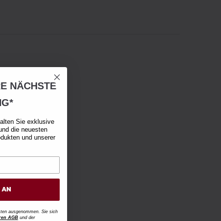
RE NÄCHSTE
NG*
alten Sie exklusive
und die neuesten
odukten und unserer
H AN
osten ausgenommen. Sie sich
ren AGB
und der