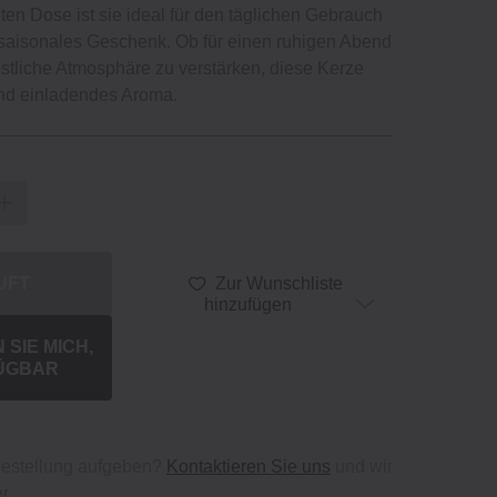
hten Dose ist sie ideal für den täglichen Gebrauch
saisonales Geschenk. Ob für einen ruhigen Abend
stliche Atmosphäre zu verstärken, diese Kerze
und einladendes Aroma.
UFT
Zur Wunschliste
hinzufügen
SIE MICH,
ÜGBAR
bestellung aufgeben?
Kontaktieren Sie uns
und wir
r.