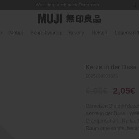
Wir liefern auch nach Österreich
e
Möbel
Schreibwaren
Beauty
Reisen
Lebensmitt
Kerze in der Dose
5055198201635
6,95€
2,05€
Genießen Sie den dezen
Kerze in der Dose ‐ Wei
Orangenschale, Nelke, M
Raum eine sanfte, festli