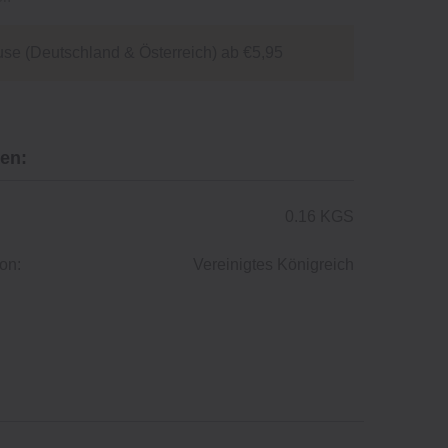
se (Deutschland & Österreich) ab €5,95
en:
0.16 KGS
on:
Vereinigtes Königreich