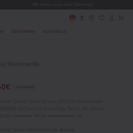
Wir liefern auch nach Österreich
el
Geschenke
Ausverkauf
us Merinowolle
50€
Ausverkauf
asche. Dieser Schal ist aus 100ÂÂ% Merinowolle
efertigt und hat eine flauschige Textur, die Wärme
ig auf natürliche Weise atmungsaktiv ist.
weiche Textur mit kuscheliger Wärme.