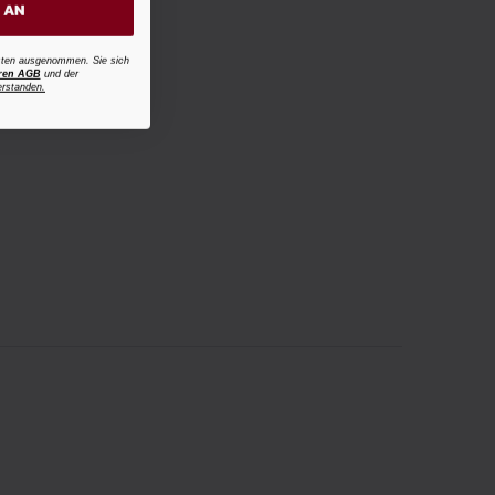
H AN
osten ausgenommen. Sie sich
ren AGB
und der
erstanden.