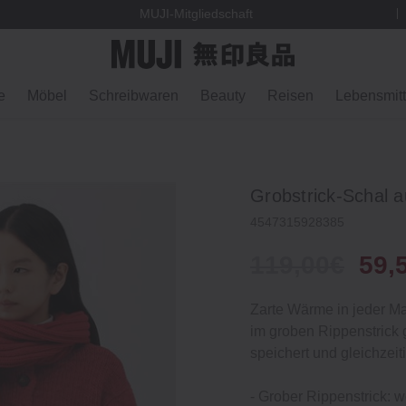
MUJI-Mitgliedschaft
e
Möbel
Schreibwaren
Beauty
Reisen
Lebensmitt
Grobstrick‐Schal a
4547315928385
119,00€
59,
Zarte Wärme in jeder M
im groben Rippenstrick g
speichert und gleichzeit
‐ Grober Rippenstrick: 