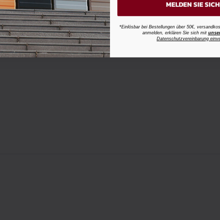
MELDEN SIE SIC
*Einlösbar bei Bestellungen über 50€, versandk
anmelden, erklären Sie sich mit
unse
Datenschutzvereinbarung einv