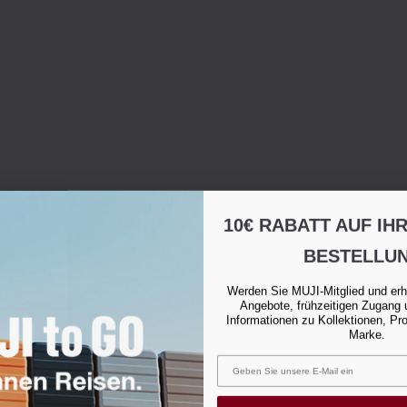
10€ RABATT AUF IH
BESTELLU
Werden Sie MUJI-Mitglied und erh
Angebote, frühzeitigen Zugang 
Informationen zu Kollektionen, Pr
Marke.