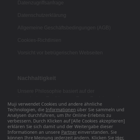
Datenzugriffsanfrage
Datenschutzerklärung
Allgemeine Geschäftsbedingungen (AGB)
Cookies-Richtlinien
Vorsicht vor betrügerischen Webseiten
Nachhaltigkeit
Unsere Philosophie basiert auf der
japanischen Tradition von Form, Funktion und
Muji verwendet Cookies und andere ähnliche
Einfachheit.
Technologien, die
Informationen
über Sie sammeln und
Analysen durchführen, um Ihr Online-Erlebnis zu
verbessern. Durch Klicken auf [Alle Cookies akzeptieren]
erklären Sie sich damit und der Weitergabe dieser
Finden Sie uns auf Social Media
Informationen an unsere
Partner
einverstanden. Sie
können Ihre Meinung jederzeit ändern. Klicken Sie
Hier
,