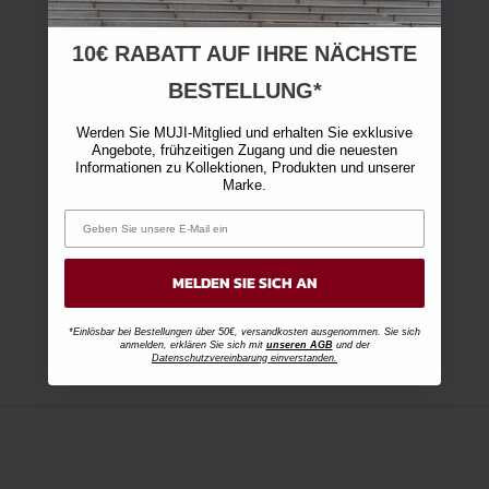
10€ RABATT AUF IHRE NÄCHSTE
BESTELLUNG*
Werden Sie MUJI-Mitglied und erhalten Sie exklusive
Angebote, frühzeitigen Zugang und die neuesten
Informationen zu Kollektionen, Produkten und unserer
Marke.
MELDEN SIE SICH AN
*Einlösbar bei Bestellungen über 50€, versandkosten ausgenommen. Sie sich
anmelden, erklären Sie sich mit
unseren AGB
und der
Datenschutzvereinbarung einverstanden.