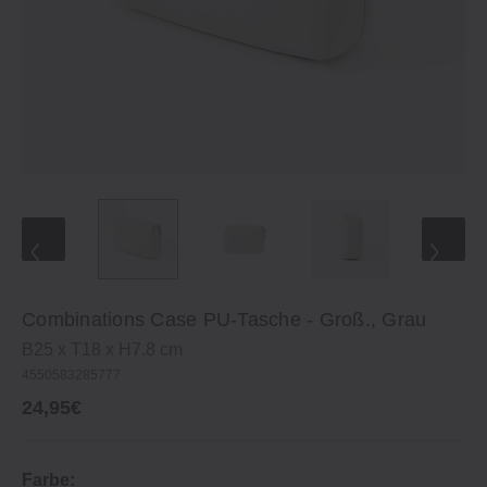
Combinations Case PU‐Tasche ‐ Groß., Grau
B25 x T18 x H7.8 cm
4550583285777
24,95€
Farbe: