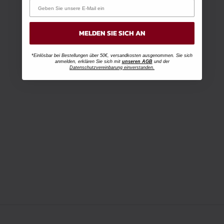
MELDEN SIE SICH AN
*Einlösbar bei Bestellungen über 50€, versandkosten ausgenommen. Sie sich
anmelden, erklären Sie sich mit
unseren AGB
und der
Datenschutzvereinbarung einverstanden.