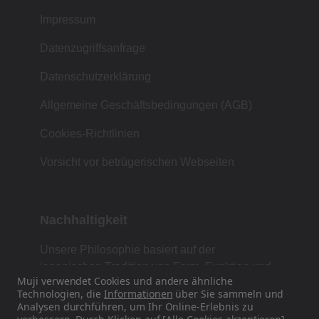
Impressum
Datenzugriffsanfrage
Datenschutzerklärung
Allgemeine Geschäftsbedingungen (AGB)
Cookies-Richtlinien
Vorsicht vor betrügerischen Webseiten
Nachhaltigkeit
Unsere Philosophie basiert auf der
japanischen Tradition von Form, Funktion und
Muji verwendet Cookies und andere ähnliche
Einfachheit.
Technologien, die
Informationen
über Sie sammeln und
Analysen durchführen, um Ihr Online-Erlebnis zu