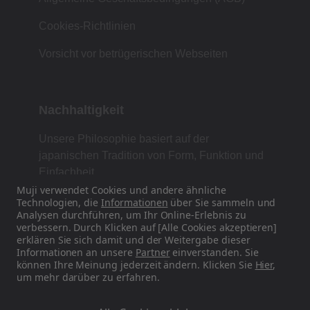
Cookies-Richtlinien
Vorsicht vor betrügerischen Webseiten
Nachhaltigkeit
Unsere Philosophie basiert auf der
japanischen Tradition von Form, Funktion und
Einfachheit.
Muji verwendet Cookies und andere ähnliche
Technologien, die
Informationen
über Sie sammeln und
Analysen durchführen, um Ihr Online-Erlebnis zu
verbessern. Durch Klicken auf [Alle Cookies akzeptieren]
Finden Sie uns auf Social Media
erklären Sie sich damit und der Weitergabe dieser
Informationen an unsere
Partner
einverstanden. Sie
Instagram
können Ihre Meinung jederzeit ändern. Klicken Sie
Hier
,
um mehr darüber zu erfahren.