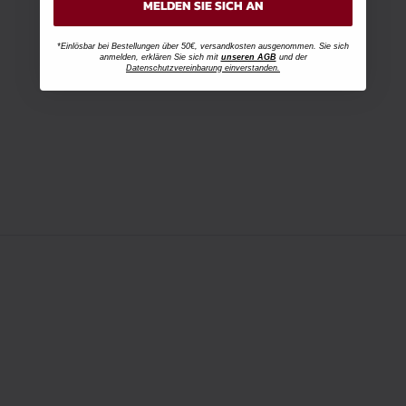
MELDEN SIE SICH AN
*Einlösbar bei Bestellungen über 50€, versandkosten ausgenommen. Sie sich
anmelden, erklären Sie sich mit
unseren AGB
und der
Datenschutzvereinbarung einverstanden.