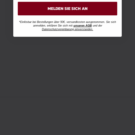
MELDEN SIE SICH AN
*Einlösbar bei Bestellungen über 50€, versandkosten ausgenommen. Sie sich
anmelden, erklären Sie sich mit
unseren AGB
und der
Datenschutzvereinbarung einverstanden.