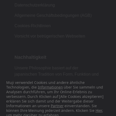
Datenschutzerklärung
Allgemeine Geschäftsbedingungen (AGB)
Cookies-Richtlinien
Vorsicht vor betrügerischen Webseiten
Nachhaltigkeit
Unsere Philosophie basiert auf der
japanischen Tradition von Form, Funktion und
Einfachheit.
Muji verwendet Cookies und andere ähnliche
Technologien, die
Informationen
über Sie sammeln und
Analysen durchführen, um Ihr Online-Erlebnis zu
verbessern. Durch Klicken auf [Alle Cookies akzeptieren]
erklären Sie sich damit und der Weitergabe dieser
Finden Sie uns auf Social Media
Informationen an unsere
Partner
einverstanden. Sie
können Ihre Meinung jederzeit ändern. Klicken Sie
Hier
,
Instagram
um mehr darüber zu erfahren.