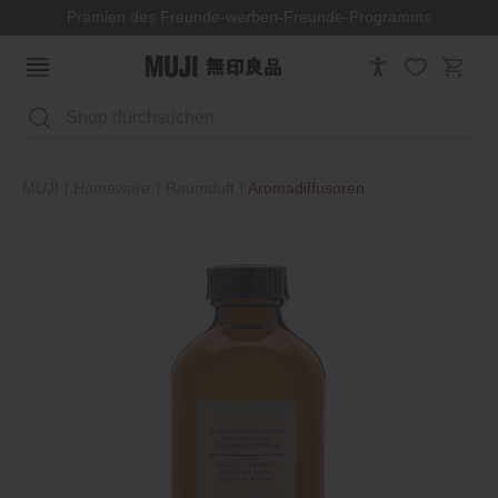
Prämien des Freunde-werben-Freunde-Programms
Suchen
MUJI
Homeware
Raumduft
Aromadiffusoren