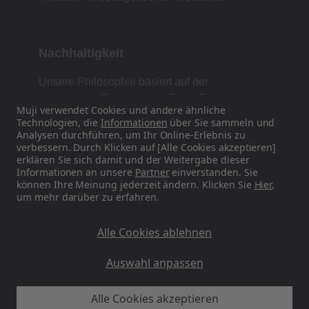
Nachhaltigkeit
Unsere Philosophie basiert auf der
japanischen Tradition von Form, Funktion und
Muji verwendet Cookies und andere ähnliche
Einfachheit.
Technologien, die
Informationen
über Sie sammeln und
Analysen durchführen, um Ihr Online-Erlebnis zu
verbessern. Durch Klicken auf [Alle Cookies akzeptieren]
erklären Sie sich damit und der Weitergabe dieser
Finden Sie uns auf Social Media
Informationen an unsere
Partner
einverstanden. Sie
können Ihre Meinung jederzeit ändern. Klicken Sie
Hier
,
um mehr darüber zu erfahren.
Instagram
Alle Cookies ablehnen
Auswahl anpassen
Alle Cookies akzeptieren
MUJI DE - Ryohin Keikaku Europe Ltd 2026