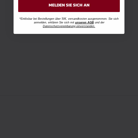
MELDEN SIE SICH AN
*Einlösbar bei Bestellungen über 50€, versandkosten ausgenommen. Sie sich
anmelden, erklären Sie sich mit
unseren AGB
und der
Datenschutzvereinbarung einverstanden.