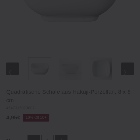
Quadratische Schale aus Hakuji‐Porzellan, 8 x 8
cm
4547315873807
4,95€
10% Off 10+