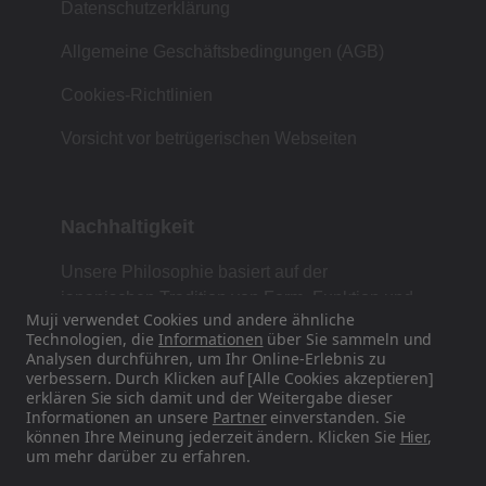
Datenschutzerklärung
Allgemeine Geschäftsbedingungen (AGB)
Cookies-Richtlinien
Vorsicht vor betrügerischen Webseiten
Nachhaltigkeit
Unsere Philosophie basiert auf der
japanischen Tradition von Form, Funktion und
Muji verwendet Cookies und andere ähnliche
Einfachheit.
Technologien, die
Informationen
über Sie sammeln und
Analysen durchführen, um Ihr Online-Erlebnis zu
verbessern. Durch Klicken auf [Alle Cookies akzeptieren]
erklären Sie sich damit und der Weitergabe dieser
Finden Sie uns auf Social Media
Informationen an unsere
Partner
einverstanden. Sie
können Ihre Meinung jederzeit ändern. Klicken Sie
Hier
,
um mehr darüber zu erfahren.
Instagram