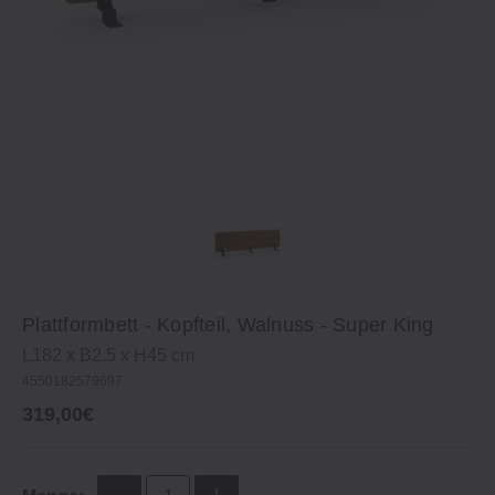
Plattformbett ‐ Kopfteil, Walnuss ‐ Super King
L182 x B2.5 x H45 cm
4550182579697
319,00€