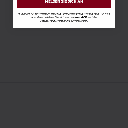
MELDEN SIE SICH AN
*Einlösbar bei Bestellungen über 50€, versandkosten ausgenommen. Sie sich
anmelden, erklären Sie sich mit
unseren AGB
und der
Datenschutzvereinbarung einverstanden.