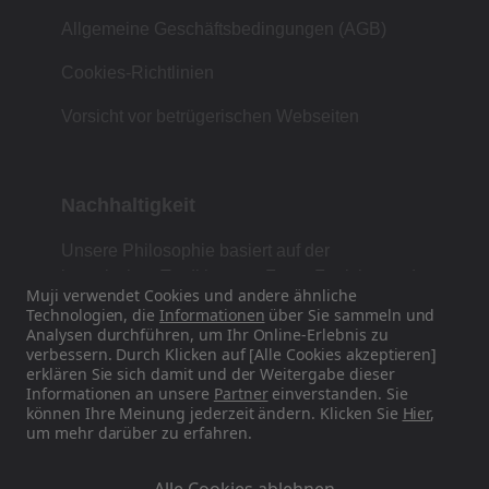
Allgemeine Geschäftsbedingungen (AGB)
Cookies-Richtlinien
Vorsicht vor betrügerischen Webseiten
Nachhaltigkeit
Unsere Philosophie basiert auf der
japanischen Tradition von Form, Funktion und
Muji verwendet Cookies und andere ähnliche
Einfachheit.
Technologien, die
Informationen
über Sie sammeln und
Analysen durchführen, um Ihr Online-Erlebnis zu
verbessern. Durch Klicken auf [Alle Cookies akzeptieren]
erklären Sie sich damit und der Weitergabe dieser
Finden Sie uns auf Social Media
Informationen an unsere
Partner
einverstanden. Sie
können Ihre Meinung jederzeit ändern. Klicken Sie
Hier
,
um mehr darüber zu erfahren.
Instagram