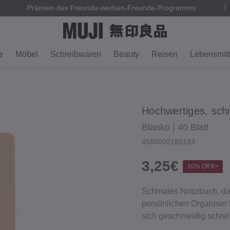
Prämien des Freunde-werben-Freunde-Programms
e
Möbel
Schreibwaren
Beauty
Reisen
Lebensmitt
Hochwertiges, sch
Blanko | 40 Blatt
4550002185183
3,25€
10% Off 8+
Schmales Notizbuch, das
persönlichen Organiser 
sich geschmeidig schrei