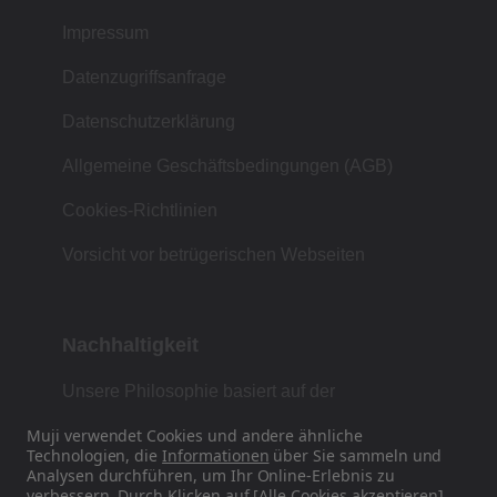
Impressum
Datenzugriffsanfrage
Datenschutzerklärung
Allgemeine Geschäftsbedingungen (AGB)
Cookies-Richtlinien
Vorsicht vor betrügerischen Webseiten
Nachhaltigkeit
Unsere Philosophie basiert auf der
japanischen Tradition von Form, Funktion und
Muji verwendet Cookies und andere ähnliche
Einfachheit.
Technologien, die
Informationen
über Sie sammeln und
Analysen durchführen, um Ihr Online-Erlebnis zu
verbessern. Durch Klicken auf [Alle Cookies akzeptieren]