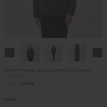
Herren‐Pullover aus recyceltem Boa‐Fleece
4550584322310
44,95€
21,99€
Farbe: