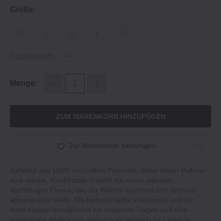
Größe:
XS
S
M
L
XL
Größentabelle
Menge:
ZUM WARENKORB HINZUFÜGEN
Zur Wunschliste hinzufügen
Gefertigt aus 100% recyceltem Polyester, bietet dieser Pullover
eine warme, komfortable Schicht mit einem weichen,
hochflorigen Fleece, das die Wärme speichert und dennoch
atmungsaktiv bleibt. Die halbgeknöpfte Vorderseite und der
hohe Kragen ermöglichen ein einfaches Tragen und eine
anpassbare Abdeckung, wodurch er vielseitig für Lagen in