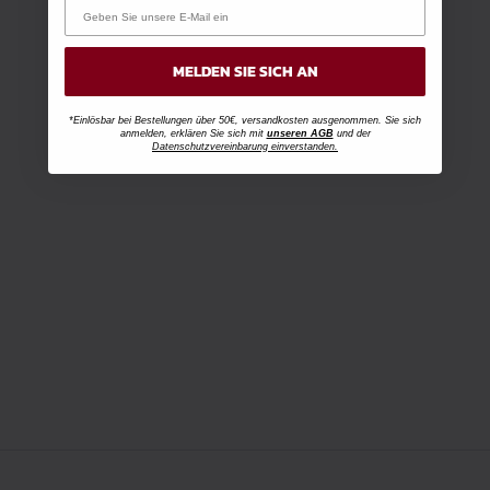
MELDEN SIE SICH AN
*Einlösbar bei Bestellungen über 50€, versandkosten ausgenommen. Sie sich
anmelden, erklären Sie sich mit
unseren AGB
und der
Datenschutzvereinbarung einverstanden.