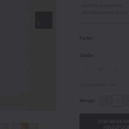
‐ Aus Bio‐Baumwolle.
‐ Durchgehender Knopf
Farbe:
Größe:
S
M
L
Größentabelle
Menge:
ZUM WAREN
HINZUFÜG