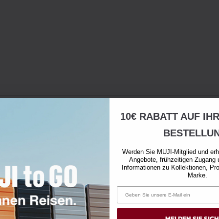
10€ RABATT AUF IH
BESTELLU
Werden Sie MUJI-Mitglied und erh
Angebote, frühzeitigen Zugang 
Informationen zu Kollektionen, Pr
Marke.
MELDEN SIE SIC