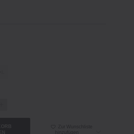
XL
KORB
Zur Wunschliste
EN
hinzufügen