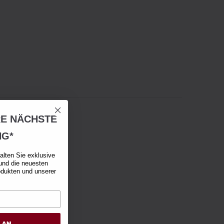
RE NÄCHSTE
NG*
alten Sie exklusive
und die neuesten
odukten und unserer
H AN