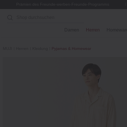
Prämien des Freunde-werben-Freunde-Programms
Suchen
Damen
Herren
Homewar
MUJI
Herren
Kleidung
Pyjamas & Homewear