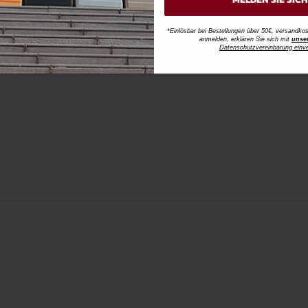
*Einlösbar bei Bestellungen über 50€, versandk
anmelden, erklären Sie sich mit
unse
Datenschutzvereinbarung einv