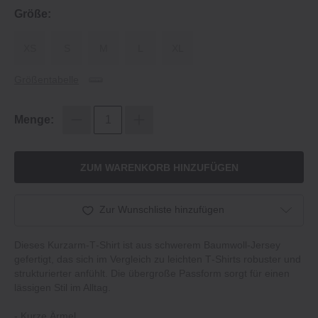
Größe:
XS
S
M
L
XL
Größentabelle
Menge:
ZUM WARENKORB HINZUFÜGEN
Zur Wunschliste hinzufügen
Dieses Kurzarm‐T‐Shirt ist aus schwerem Baumwoll‐Jersey
gefertigt, das sich im Vergleich zu leichten T‐Shirts robuster und
strukturierter anfühlt. Die übergroße Passform sorgt für einen
lässigen Stil im Alltag.
‐ Kurze Ärmel