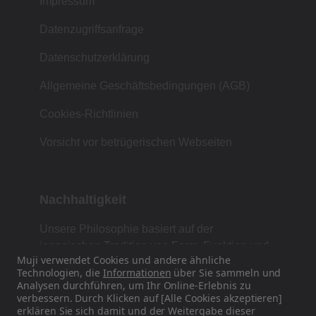
Impressum
Datenzugriffsanfrage
Datenschutzerklärung
Allgemeine Geschäftsbedingungen (AGB)
Cookies-Richtlinien
Vorsicht vor betrügerischen Webseiten
Nachhaltigkeit
Unsere Philosophie basiert auf der
japanischen Tradition von Form, Funktion und
Muji verwendet Cookies und andere ähnliche
Einfachheit.
Technologien, die
Informationen
über Sie sammeln und
Analysen durchführen, um Ihr Online-Erlebnis zu
verbessern. Durch Klicken auf [Alle Cookies akzeptieren]
erklären Sie sich damit und der Weitergabe dieser