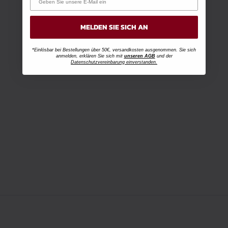
MELDEN SIE SICH AN
*Einlösbar bei Bestellungen über 50€, versandkosten ausgenommen. Sie sich
anmelden, erklären Sie sich mit
unseren AGB
und der
Datenschutzvereinbarung einverstanden.